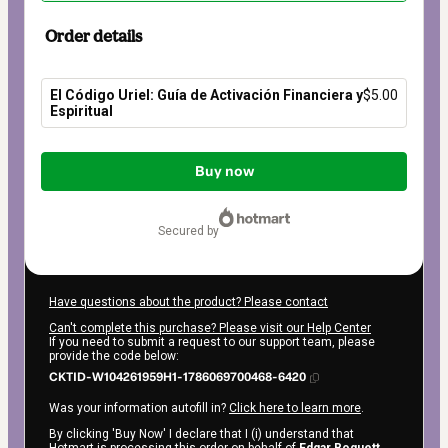
Order details
El Código Uriel: Guía de Activación Financiera y
$5.00
Espiritual
Total
of
Buy now
$5.00
secured by
Have questions about the product? Please contact
Can't complete this purchase? Please visit our Help Center
If you need to submit a request to our support team, please
provide the code below:
CKTID-W104261959H1-1786069700468-6420
Was your information autofill in?
Click here to learn more
.
By clicking 'Buy Now' I declare that I (i) understand that