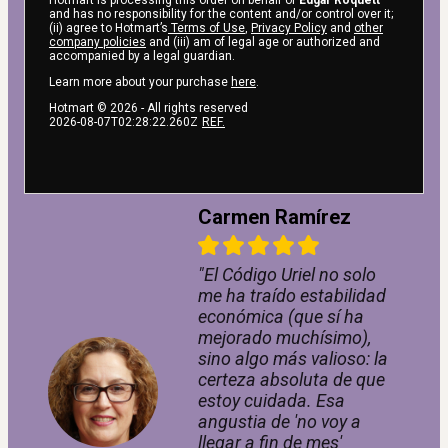
Hotmart is processing this order on behalf of
Edgar Roquett
and has no responsibility for the content and/or control over it;
(ii) agree to Hotmart’s
Terms of Use
,
Privacy Policy
and
other
company policies
and (iii) am of legal age or authorized and
accompanied by a legal guardian.
Learn more about your purchase
here
.
Hotmart ©
2026
- All rights reserved
2026-08-07T02:28:22.260Z
REF.
Carmen Ramírez
"El Código Uriel no solo
me ha traído estabilidad
económica (que sí ha
mejorado muchísimo),
sino algo más valioso: la
certeza absoluta de que
estoy cuidada. Esa
angustia de 'no voy a
llegar a fin de mes'