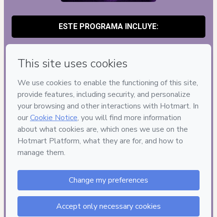
ESTE PROGRAMA INCLUYE:
Curso 100% en línea
Manual El Código Uriel para
desbloquear el flujo del dinero PDF
Botiquín de Primeros Auxilios
Financieros PDF + Audio
El Escudo de Miguel Manual
Secreto PDF + Audio
Audio Neuro-Angelical "Despierta
con Propósito MP3 - 5 minutos