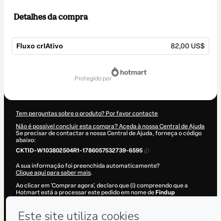
Detalhes da compra
Fluxo crIAtivo
82,00 US$
Total
de
protegido por
82,00 US$
Tem perguntas sobre o produto? Por favor contacte
Não é possível concluir esta compra? Aceda à nossa Central de Ajuda
Se precisar de contactar a nossa Central de Ajuda, forneça o código
abaixo:
CKTID-W103802504R1-1786057532739-6595
A sua informação foi preenchida automaticamente?
Clique aqui para saber mais
.
Ao clicar em 'Comprar agora', declaro que (i) compreendo que a
Hotmart está a processar este pedido em nome de
Findup
Marketing e comunicação
e não tem qualquer responsabilidade pelo
conteúdo e/ou controlo prévio do mesmo; (ii) concordo com os
Termos de Utilização
,
Política de Privacidade
e
restantes Políticas da
Hotmart
e (iii) que sou maior de idade ou autorizado e acompanhado