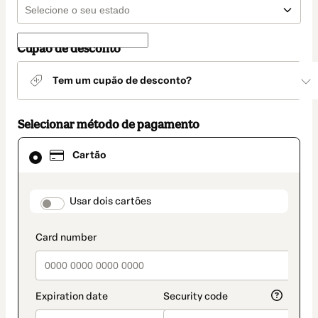
Cupão de desconto
Tem um cupão de desconto?
Selecionar método de pagamento
Cartão
Cartão
selecionado
como
método
de
payment_data.section_title_v2
Usar dois cartões
pagamento