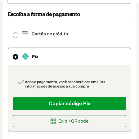
Escolha a forma de pagamento
Pix
selecionado
Cartão de crédito
como
método
de
pagamento
Pix
payment_data.section_title_v2
Após o pagamento, você receberá por email as
informações de acesso à sua compra
Copiar código Pix
Exibir QR code