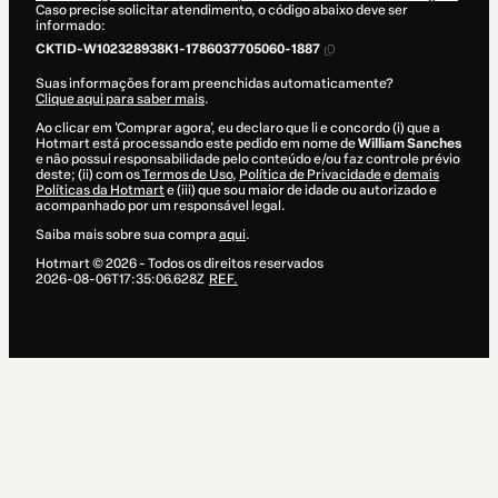
Caso precise solicitar atendimento, o código abaixo deve ser
informado:
CKTID-W102328938K1-1786037705060-1887
Suas informações foram preenchidas automaticamente?
Clique aqui para saber mais
.
Ao clicar em 'Comprar agora', eu declaro que li e concordo (i) que a
Hotmart está processando este pedido em nome de
William Sanches
e não possui responsabilidade pelo conteúdo e/ou faz controle prévio
deste; (ii) com os
Termos de Uso
,
Política de Privacidade
e
demais
Políticas da Hotmart
e (iii) que sou maior de idade ou autorizado e
acompanhado por um responsável legal.
Saiba mais sobre sua compra
aqui
.
Hotmart ©
2026
- Todos os direitos reservados
2026-08-06T17:35:06.628Z
REF.