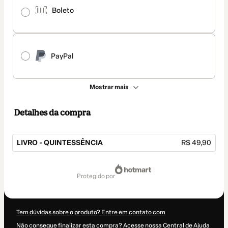
Boleto
PayPal
Mostrar mais
Detalhes da compra
LIVRO - QUINTESSÊNCIA
R$ 49,90
Total
de
protegido por
R$ 49,90
Tem dúvidas sobre o produto? Entre em contato com
Não consegue finalizar esta compra? Acesse nossa Central de Ajuda