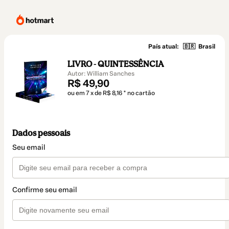
País atual:
🇧🇷
Brasil
LIVRO - QUINTESSÊNCIA
Autor: William Sanches
R$ 49,90
ou em 7 x de R$ 8,16 * no cartão
Dados pessoais
Seu email
Confirme seu email