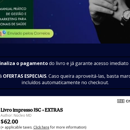
finaliza o pagamento
 do livro e já garante acesso imediato 
á 
OFERTAS ESPECIAIS
. Caso queira aproveitá-las, basta mar
incluídos automaticamente no checkout.
🇺🇸
Ch
Livro impresso JSC + EXTRAS
Author: Núcleo MD
$62.00
(+ applicable taxes.
Click here
for more information)