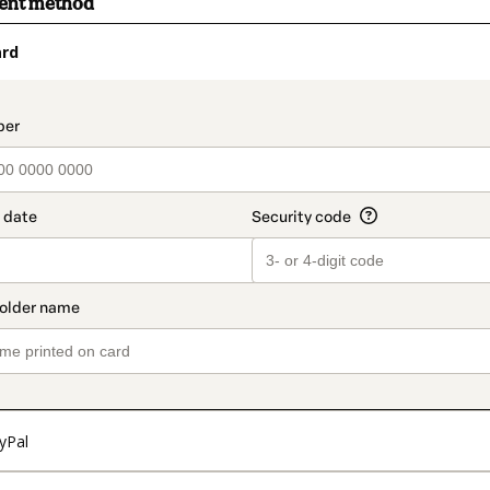
ment method
ard
t_data.section_title_v2
yPal