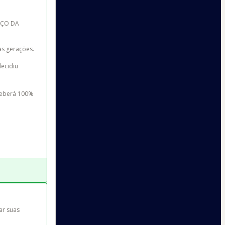
EÇO DA 
s gerações.

ecidiu 
ceberá 100% 
ar suas 