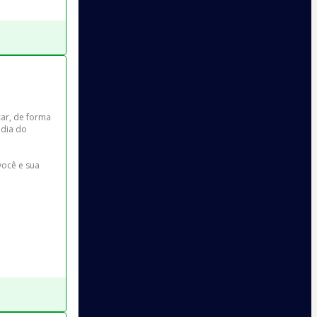
ar, de forma 
 dia do 
ocê e sua 