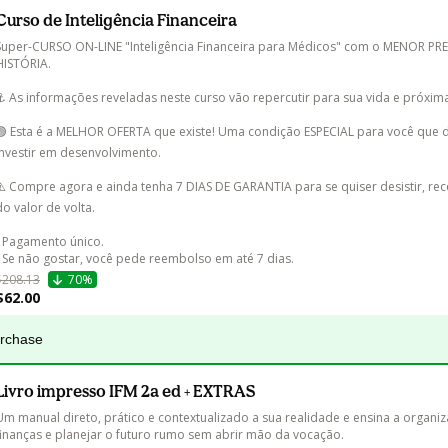
Curso de Inteligência Financeira
Super-CURSO ON-LINE "Inteligência Financeira para Médicos" com o MENOR PR
HISTÓRIA.

⚓️ As informações reveladas neste curso vão repercutir para sua vida e próxima
🟢 Esta é a MELHOR OFERTA que existe! Uma condição ESPECIAL para você que d
investir em desenvolvimento.

⚠️ Compre agora e ainda tenha 7 DIAS DE GARANTIA para se quiser desistir, re
do valor de volta. 

- Pagamento único.

- Se não gostar, você pede reembolso em até 7 dias.
$208.13
70%
$62.00
urchase
Livro impresso IFM 2a ed + EXTRAS
Um manual direto, prático e contextualizado a sua realidade e ensina a organiz
finanças e planejar o futuro rumo sem abrir mão da vocação.
