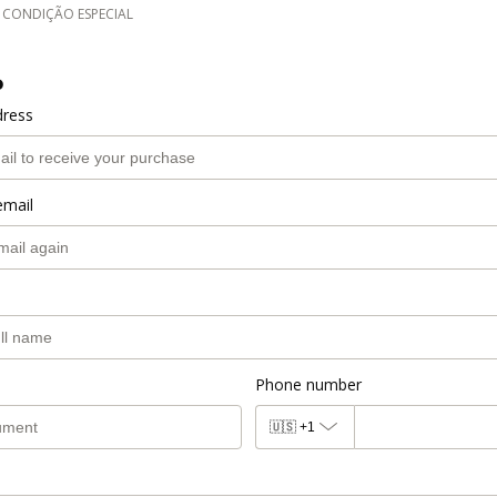
CONDIÇÃO ESPECIAL
o
dress
email
Phone number
🇺🇸
+1