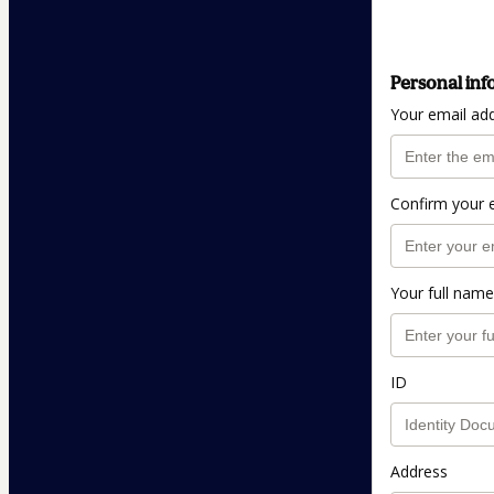
Personal inf
Your email ad
Confirm your 
Your full name
ID
Address