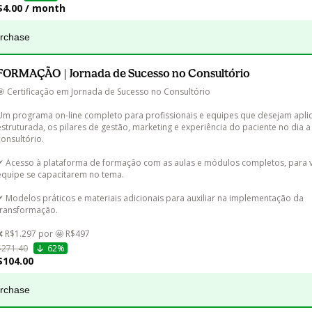
$4.00 / month
urchase
FORMAÇÃO | Jornada de Sucesso no Consultório
🎯 Certificação em Jornada de Sucesso no Consultório

Um programa on-line completo para profissionais e equipes que desejam aplic
estruturada, os pilares de gestão, marketing e experiência do paciente no dia a
consultório.

✔ Acesso à plataforma de formação com as aulas e módulos completos, para v
equipe se capacitarem no tema.

✔ Modelos práticos e materiais adicionais para auxiliar na implementação da 
transformação.

❌ R$1.297 por 🤩 R$497
$271.40
62%
$104.00
urchase