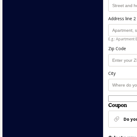
Address line 2 
E.g.: Apartment 
Zip Code
City
Coupon
Do yo