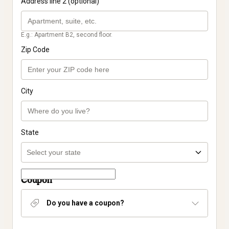
Address line 2 (optional)
E.g.: Apartment B2, second floor.
Zip Code
City
State
Coupon
Do you have a coupon?