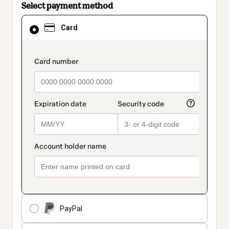
Select payment method
Card
Card
selected
as
payment
method
payment_data.section_title_v2
PayPal