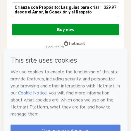
Crianza con Propósito: Las guías para criar
$29.97
desde el Amor, la Conexión y el Respeto
Total
of
Buy now
$29.97
secured by
Have questions about the product? Please contact
Can't complete this purchase? Please visit our Help Center
If you need to submit a request to our support team, please
provide the code below:
CKTID-W100775715X1-1786057542314-7371
Was your information autofill in?
Click here to learn more
.
By clicking 'Buy Now' I declare that I (i) understand that
Hotmart is processing this order on behalf of
Crianza con
Propósito
and has no responsibility for the content and/or
control over it; (ii) agree to Hotmart’s
Terms of Use
,
Privacy
Policy
and
other company policies
and (iii) am of legal age or
authorized and accompanied by a legal guardian.