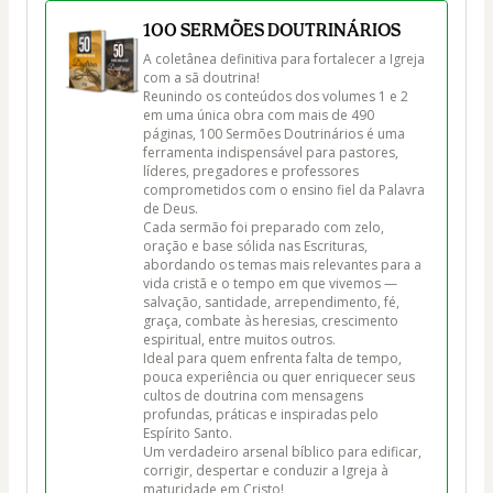
100 SERMÕES DOUTRINÁRIOS
A coletânea definitiva para fortalecer a Igreja 
com a sã doutrina!

Reunindo os conteúdos dos volumes 1 e 2 
em uma única obra com mais de 490 
páginas, 100 Sermões Doutrinários é uma 
ferramenta indispensável para pastores, 
líderes, pregadores e professores 
comprometidos com o ensino fiel da Palavra 
de Deus.

Cada sermão foi preparado com zelo, 
oração e base sólida nas Escrituras, 
abordando os temas mais relevantes para a 
vida cristã e o tempo em que vivemos — 
salvação, santidade, arrependimento, fé, 
graça, combate às heresias, crescimento 
espiritual, entre muitos outros.

Ideal para quem enfrenta falta de tempo, 
pouca experiência ou quer enriquecer seus 
cultos de doutrina com mensagens 
profundas, práticas e inspiradas pelo 
Espírito Santo.

Um verdadeiro arsenal bíblico para edificar, 
corrigir, despertar e conduzir a Igreja à 
maturidade em Cristo!