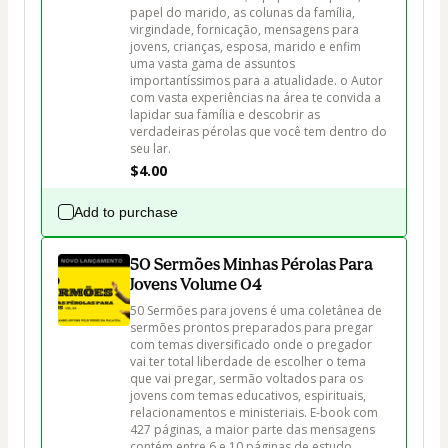
papel do marido, as colunas da família, 
virgindade, fornicação, mensagens para 
jovens, crianças, esposa, marido e enfim 
uma vasta gama de assuntos 
importantíssimos para a atualidade. o Autor 
com vasta experiências na área te convida a 
lapidar sua família e descobrir as 
verdadeiras pérolas que você tem dentro do 
seu lar.
$4.00
Add to purchase
50 Sermões Minhas Pérolas Para
Jovens Volume 04
50 Sermões para jovens é uma coletânea de 
sermões prontos preparados para pregar 
com temas diversificado onde o pregador 
vai ter total liberdade de escolher o tema 
que vai pregar, sermão voltados para os 
jovens com temas educativos, espirituais, 
relacionamentos e ministeriais. E-book com 
427 páginas, a maior parte das mensagens 
contém entre 6 e 10 páginas de estudo.