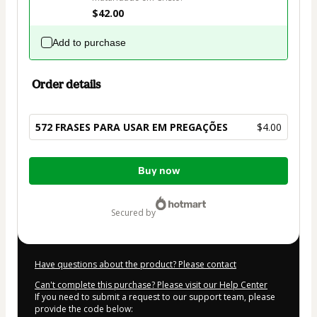
$42.00
Add to purchase
Order details
572 FRASES PARA USAR EM PREGAÇÕES
$4.00
Total
Buy now
of
$4.00
secured by
Have questions about the product? Please contact
Can't complete this purchase? Please visit our Help Center
If you need to submit a request to our support team, please
provide the code below: