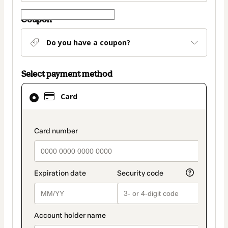
Coupon
Do you have a coupon?
Select payment method
Card
Card
selected
as
payment
payment_data.section_title_v2
method