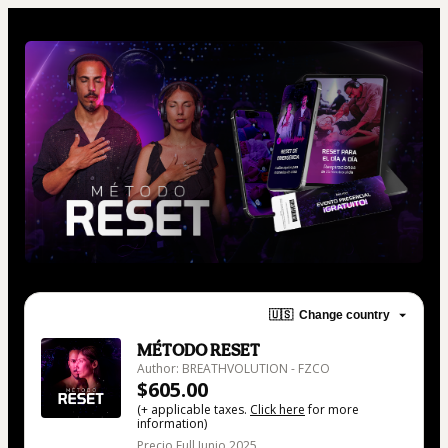
🇺🇸
Change country
MÉTODO RESET
Author: BREATHVOLUTION - FZCO
$605.00
(+ applicable taxes.
Click here
for more
information)
Precio Full Junio 2025