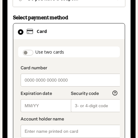
Select payment method
Card
Card
selected
as
payment
payment_data.section_title_v2
Use two cards
method