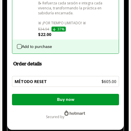
📝 Refuerza cada sesión e integra cada 
vivencia, transformando la práctica en 
sabiduría encarnada.

🚨 ¡POR TIEMPO LIMITADO! 🚨
$34.94
37%
$22.00
Add to purchase
Order details
MÉTODO RESET
$605.00
Total
Buy now
of
$605.00
secured by