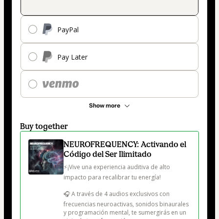
PayPal
Pay Later
Show more
Buy together
NEUROFREQUENCY: Activando el
Código del Ser Ilimitado
⚡¡Vive una experiencia auditiva de alto 
impacto para recalibrar tu energía! 

🎧 A través de 4 audios exclusivos con 
frecuencias neuroactivas, sonidos binaurales 
y programación mental, te sumergirás en un 