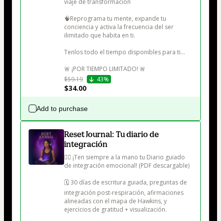
viaje de transformación

🧠Reprograma tu mente, expande tu 
conciencia y activa la frecuencia del ser 
ilimitado que habita en ti.

Tenlos todo el tiempo disponibles para ti…

🚨 ¡POR TIEMPO LIMITADO! 🚨
$59.19
43%
$34.00
Add to purchase
Reset Journal: Tu diario de
integración
👉🏻 ¡Ten siempre a la mano tu Diario guiado 
de integración emocional! (PDF descargable)

🗓️ 30 días de escritura guiada, preguntas de 
integración post-respiración, afirmaciones 
alineadas con el mapa de Hawkins, y 
ejercicios de gratitud + visualización.
