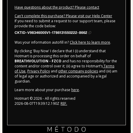
Have questions about the product? Please contact
Can't complete this purchase? Please visit our Help Center
If you need to submit a request to our support team, please
provide the code below:
CKTID-V98346005V1-1786131550222-8662
Was your information autofill in?
Click here to learn more
.
By clicking 'Buy Now' I declare that I (i) understand that
Hotmart is processing this order on behalf of
BREATHVOLUTION - FZCO
and has no responsibility for the
content and/or control over it; (ii) agree to Hotmart’s
Terms
of Use
,
Privacy Policy
and
other company policies
and (iii) am
of legal age or authorized and accompanied by a legal
guardian.
Learn more about your purchase
here
.
Hotmart ©
2026
- All rights reserved
2026-08-07T19:39:12.190Z
REF.