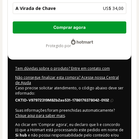
A Virada de Chave
US$ 34,00
Total
Comprar agora
de
US$ 34,00
protegido por
Tem dúvidas sobre o produto? Entre em contato com
Não consegue finalizar esta compra? Acesse nossa Central
de Ajuda
Caso precise solicitar atendimento, o código abaixo deve ser
informado:
CKTID-V97972319M82b2as531-1786176378042-0102
Suas informações foram preenchidas automaticamente?
Clique aqui para saber mais
.
Ao clicar em 'Comprar agora', eu declaro que li e concordo
(i) que a Hotmart está processando este pedido em nome de
Si hub
e não possui responsabilidade pelo conteúdo e/ou