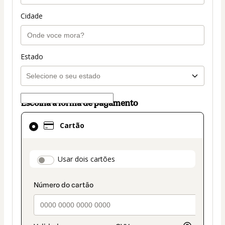
Cidade
Estado
Escolha a forma de pagamento
Cartão
Cartão
selecionado
como
método
payment_data.section_title_v2
Usar dois cartões
de
pagamento