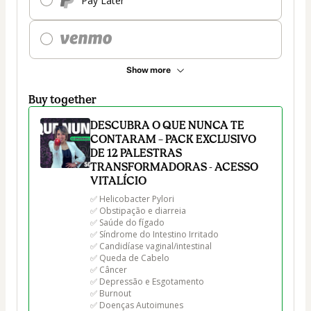
Pay Later
Show more
Buy together
DESCUBRA O QUE NUNCA TE
CONTARAM – PACK EXCLUSIVO
DE 12 PALESTRAS
TRANSFORMADORAS - ACESSO
VITALÍCIO
✅ Helicobacter Pylori 

✅ Obstipação e diarreia 

✅ Saúde do fígado 

✅ Síndrome do Intestino Irritado

✅ Candidíase vaginal/intestinal  

✅ Queda de Cabelo 

✅ Câncer 

✅ Depressão e Esgotamento 

✅ Burnout 

✅ Doenças Autoimunes 
