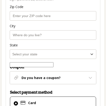
Zip Code
City
State
Coupon
Do you have a coupon?
Select payment method
Card
Card
selected