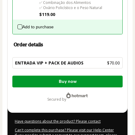
✅ Combinação dos Alimentos

✅ Ovário Policístico e o Peso Natural 
$119.00
Add to purchase
Order details
ENTRADA VIP + PACK DE AUDIOS
$70.00
Total
Buy now
of
$70.00
secured by
Have questions about the product? Please contact
Can't complete this purchase? Please visit our Help Center