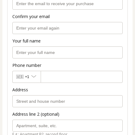
Confirm your email
Your full name
Phone number
🇺🇸
+1
Address
Address line 2 (optional)
E.g.: Apartment B2, second floor.