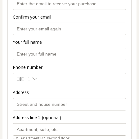
Confirm your email
Your full name
Phone number
🇺🇸
+1
Address
Address line 2 (optional)
E.g.: Apartment B2, second floor.