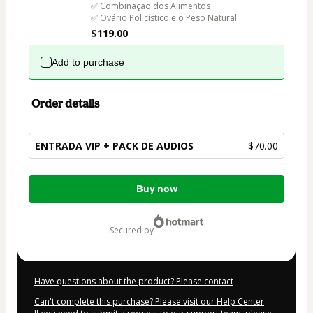
✅ Combinação dos Alimentos

✅ Ovário Policístico e o Peso Natural 
$119.00
Add to purchase
Order details
ENTRADA VIP + PACK DE AUDIOS
$70.00
Total
Buy now
of
$70.00
secured by
Have questions about the product? Please contact
Can't complete this purchase? Please visit our Help Center