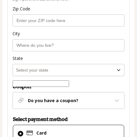
Zip Code
City
State
Coupon
Do you have a coupon?
Select payment method
Card
Card
selected