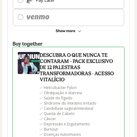
Pay Later
Show more
Buy together
DESCUBRA O QUE NUNCA TE
CONTARAM – PACK EXCLUSIVO
DE 12 PALESTRAS
TRANSFORMADORAS - ACESSO
VITALÍCIO
✅ Helicobacter Pylori 

✅ Obstipação e diarreia 

✅ Saúde do fígado 

✅ Síndrome do Intestino Irritado

✅ Candidíase vaginal/intestinal  

✅ Queda de Cabelo 

✅ Câncer 

✅ Depressão e Esgotamento 

✅ Burnout 

✅ Doenças Autoimunes 
