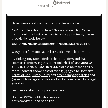
secured by
Have questions about the product? Please contact
Can't complete this purchase? Please visit our Help Center
If you need to submit a request to our support team, please
provide the code below:
CKTID-V97786684C63gdmzxe1-1786292336478-2044
Was your information autofill in?
Click here to learn more
.
By clicking 'Buy Now' I declare that I (i) understand that
Hotmart is processing this order on behalf of
SHAMBALLA
SPHERE TRANSFORMATION LLC
and has no responsibility
for the content and/or control over it; (ii) agree to Hotmart’s
Terms of Use
,
Privacy Policy
and
other company policies
and
(iii) am of legal age or authorized and accompanied by a legal
guardian.
Learn more about your purchase
here
.
Hotmart ©
2026
- All rights reserved
2026-08-09T16:18:58.353Z
REF.