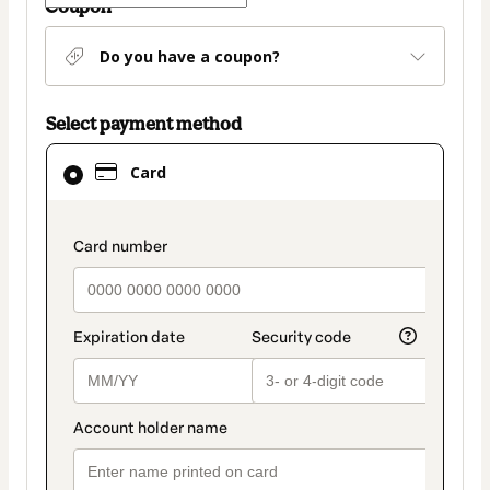
Coupon
Do you have a coupon?
Select payment method
Card
Card
selected
as
payment
payment_data.section_title_v2
method