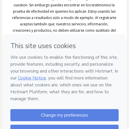
cuestion. Sin embargo puedes encontrar en los testimonios la 
prueba de efectividad en quienes los aplican. Estoy usando las 
referencias a resultados solo a modo de ejemplo. Al registrarte 
aceptas también que; nuestros servicios, información, 
creaciones y productos, no deben utilizarse como sustituto del 
asesoramiento por profesionales jurídicos, médicos, 
financieros, comerciales, espirituales u otros profesionales 
cualificados. Queda en su total conocimiento que de 
necesitarlo, usted debe buscar orientación profesional 
independiente para asuntos jurídicos, médicos, financieros, 
comerciales, espirituales u otros según sea el caso y que 
nuestros servicios, productos e información transmitidos, sirven 
única y exclusivamente con carácter educacional, haciéndose así 
usted, totalmente responsable de su bienestar en toda índole. 
Sabe que tiene 7 días para solicitar una devolución por garantía, 
pero al hacerlo; perderá los beneficios y accesos. Reconoce 
que al comprar o registrarse, en cualquiera de nuestros 
productos, infoproductos o servicios, lo hace en plena 
posesión de sus facultades mentales, físicas y espirituales, 
consciente y voluntariamente, además acepta estar de acuerdo 