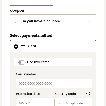
Coupon
Do you have a coupon?
Select payment method
Card
Card
selected
as
payment
payment_data.section_title_v2
Use two cards
method