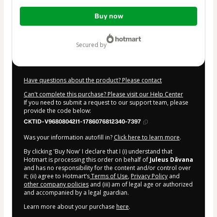
Total
Buy now
of
$50.00
secured by
Have questions about the product? Please contact
Can't complete this purchase? Please visit our Help Center
If you need to submit a request to our support team, please
provide the code below:
CKTID-V96808042I1-1786076812340-7397
Was your information autofill in?
Click here to learn more
.
By clicking 'Buy Now' I declare that I (i) understand that
Hotmart is processing this order on behalf of
Juleus Dâvana
and has no responsibility for the content and/or control over
it; (ii) agree to Hotmart’s
Terms of Use
,
Privacy Policy
and
other company policies
and (iii) am of legal age or authorized
and accompanied by a legal guardian.
Learn more about your purchase
here
.