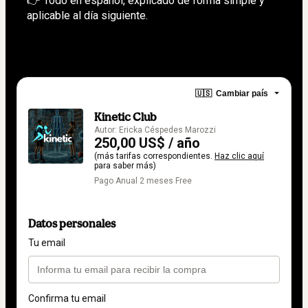
👉 Todo en español, explicado de forma simple y 
aplicable al día siguiente.
🇺🇸
Cambiar país
Kinetic Club
Autor: Ericka Céspedes Marozzi
250,00 US$ / año
(más tarifas correspondientes.
Haz clic aquí
para saber más)
Pago Anual 2 meses Free
Datos personales
Tu email
Confirma tu email