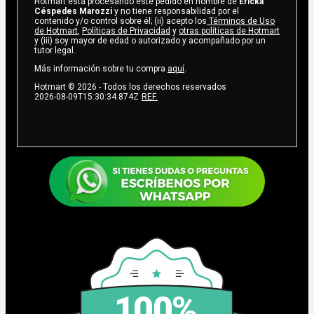
Hotmart está procesando este pedido en nombre de
Ericka
Céspedes Marozzi
y no tiene responsabilidad por el
contenido y/o control sobre él; (ii) acepto los
Términos de Uso
de Hotmart
,
Políticas de Privacidad
y
otras políticas de Hotmart
y (iii) soy mayor de edad o autorizado y acompañado por un
tutor legal.
Más información sobre tu compra
aquí
.
Hotmart ©
2026
- Todos los derechos reservados
2026-08-09T15:30:34.874Z
REF.
100%