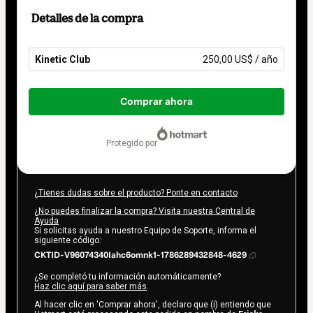
Detalles de la compra
Kinetic Club
250,00 US$ / año
Total
de
Comprar ahora
250,00 US$
protegido por
¿Tienes dudas sobre el producto? Ponte en contacto
¿No puedes finalizar la compra? Visita nuestra Central de
Ayuda
Si solicitas ayuda a nuestro Equipo de Soporte, informa el
siguiente código:
CKTID-V96074340Iahc6omnk1-1786289432848-4629
¿Se completó tu información automáticamente?
Haz clic aquí para saber más
.
Al hacer clic en 'Comprar ahora', declaro que (i) entiendo que