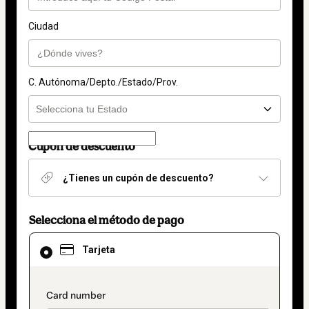
Ciudad
C. Autónoma/Depto./Estado/Prov.
Cupón de descuento
¿Tienes un cupón de descuento?
Selecciona el método de pago
El
Tarjeta
método
de
pago
seleccionado
payment_data.section_title_v2
es