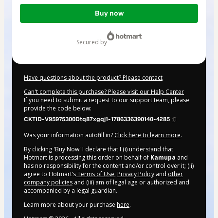
Total
Buy now
of
$42.00
secured by
Have questions about the product? Please contact
Can't complete this purchase? Please visit our Help Center
If you need to submit a request to our support team, please
provide the code below:
CKTID-V95975300Dtq87xgqj1-1786336390140-4285
Was your information autofill in?
Click here to learn more
.
By clicking 'Buy Now' I declare that I (i) understand that
Hotmart is processing this order on behalf of
Kamupa
and
has no responsibility for the content and/or control over it; (ii)
agree to Hotmart’s
Terms of Use
,
Privacy Policy
and
other
company policies
and (iii) am of legal age or authorized and
accompanied by a legal guardian.
Learn more about your purchase
here
.