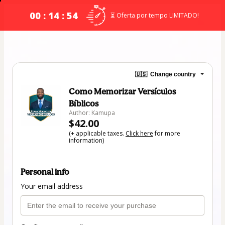
00 : 14 : 54
⏳ Oferta por tempo LIMITADO!
🇺🇸
Change country
Como Memorizar Versículos
Bíblicos
Author: Kamupa
$42.00
(+ applicable taxes.
Click here
for more
information)
Personal info
Your email address