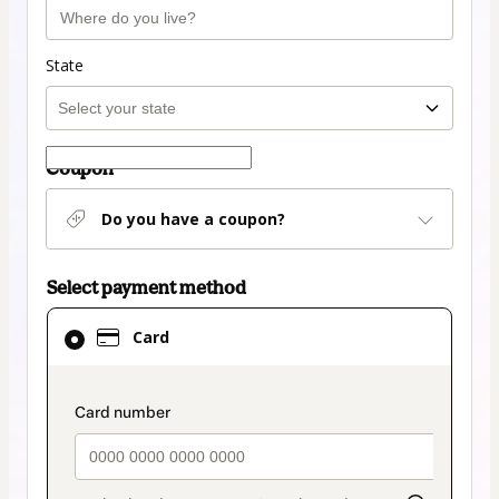
State
Coupon
Do you have a coupon?
Select payment method
Card
Card
selected
as
payment
payment_data.section_title_v2
method