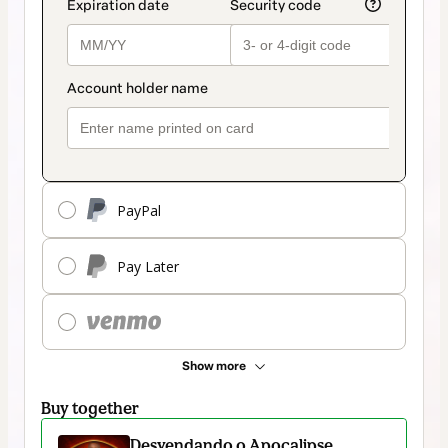
PayPal
Pay Later
Show more
Buy together
Desvendando o Apocalipse