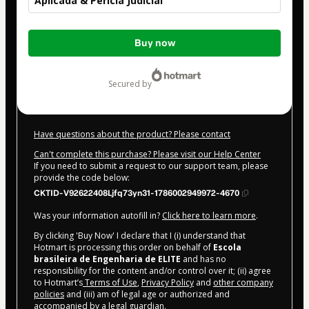
Aplicada & Perícia Judicial
Total
Buy now
of
R$2,897.00
secured by
Have questions about the product? Please contact
Can't complete this purchase? Please visit our Help Center
If you need to submit a request to our support team, please
provide the code below:
CKTID-V92622408Ljfq73yn31-1786002949972-4670
Was your information autofill in?
Click here to learn more
.
By clicking 'Buy Now' I declare that I (i) understand that
Hotmart is processing this order on behalf of
Escola
brasileira de Engenharia de ELITE
and has no
responsibility for the content and/or control over it; (ii) agree
to Hotmart’s
Terms of Use
,
Privacy Policy
and
other company
policies
and (iii) am of legal age or authorized and
accompanied by a legal guardian.