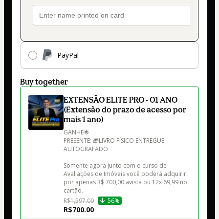
PayPal
Buy together
EXTENSÃO ELITE PRO - 01 ANO
(Extensão do prazo de acesso por
mais 1 ano)
GANHE🌟

PRESENTE: 🎁LIVRO FÍSICO ENTREGUE 
AUTOGRAFADO

Somente agora junto com o curso de 
Avaliações de Imóveis você poderá adquirir 
por apenas R$ 700,00 avista ou 12x 69,99 no 
cartão.
R$1,597.00
56%
R$700.00