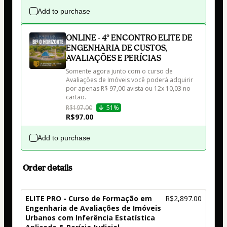
Add to purchase
ONLINE - 4º ENCONTRO ELITE DE
ENGENHARIA DE CUSTOS,
AVALIAÇÕES E PERÍCIAS
Somente agora junto com o curso de 
Avaliações de Imóveis você poderá adquirir 
por apenas R$ 97,00 avista ou 12x 10,03 no 
cartão.
R$197.00
51%
R$97.00
Add to purchase
Order details
ELITE PRO - Curso de Formação em
R$2,897.00
Engenharia de Avaliações de Imóveis
Urbanos com Inferência Estatística