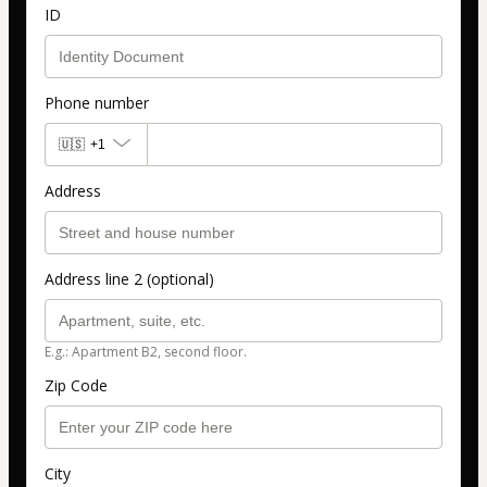
ID
Phone number
🇺🇸
+1
Address
Address line 2 (optional)
E.g.: Apartment B2, second floor.
Zip Code
City