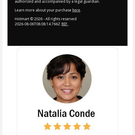
authorized and accompanied by a legal guardian.
Learn more about your purchase
here
.
Hotmart ©
2026
- All rights reserved
2026-08-06T08:08:14.766Z
REF.