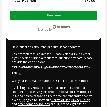
Total Payment
$37.00
Total
Buy now
of
$37.00
secured by
Have questions about the product? Please contact
Can't complete this purchase? Please visit our Help Center
If you need to submit a request to our support team, please
provide the code below:
CKTID-V92460188Ga9sg0z8w190DCTO-1786003692870-
4706
Was your information autofill in?
Click here to learn more
.
By clicking 'Buy Now' I declare that I (i) understand that
Hotmart is processing this order on behalf of
Simpleclick
Inc.
and has no responsibility for the content and/or control
over it; (ii) agree to Hotmart’s
Terms of Use
,
Privacy Policy
and
other company policies
and (iii) am of legal age or