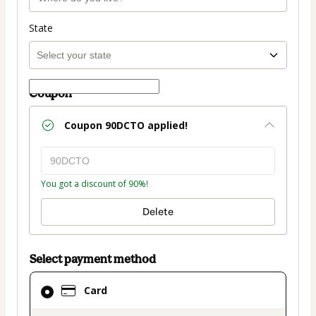
State
Coupon
Coupon
90DCTO
applied!
You got a discount of 90%!
Delete
Select payment method
Card
Card
selected
as