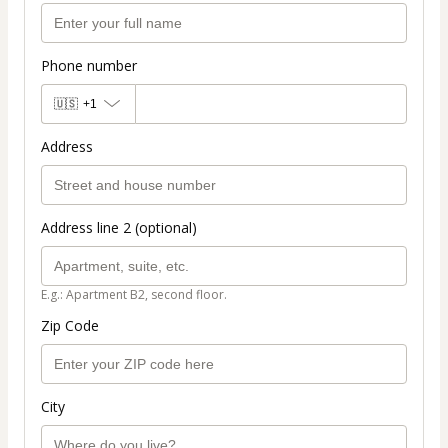
Phone number
🇺🇸
+1
Address
Address line 2 (optional)
E.g.: Apartment B2, second floor.
Zip Code
City