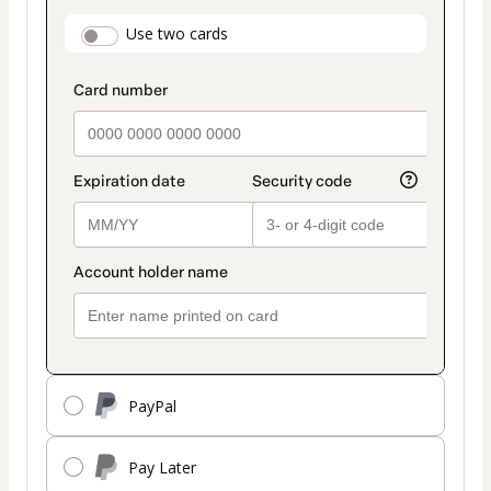
payment
payment_data.section_title_v2
Use two cards
method
PayPal
Pay Later