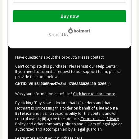
Total
Buy now
of
$14.00
secured by
Have questions about the product? Please contact
Can't complete this purchase? Please visit our Help Center
If you need to submit a request to our support team, please
provide the code below:
CKTID-V91154205Frczl7v3b1-1786236926429-3266
Was your information autofill in?
Click here to learn more
.
By clicking 'Buy Now' I declare that I (i) understand that
Hotmart is processing this order on behalf of
Divando na
Estética
and has no responsibility for the content and/or
control over it; (ii) agree to Hotmart’s
Terms of Use
,
Privacy
Policy
and
other company policies
and (iii) am of legal age or
authorized and accompanied by a legal guardian.
Learn more about your purchase
here
.