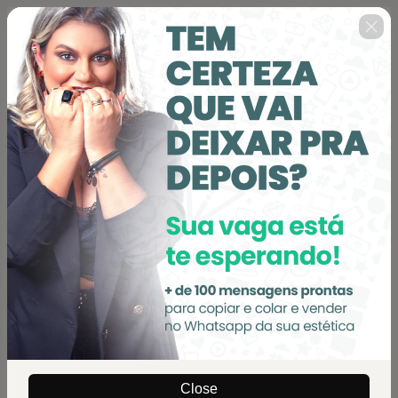
🇺🇸
Change country
ESTÉTICA 100+: mais de 100 scripts
de vendas para clínicas de estética
Author: Divando na Estética
$22.00
(+ applicable taxes.
Click here
for more
information)
Personal info
Your email address
Confirm your email
Close