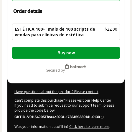
Order details
ESTÉTICA 100+: mais de 100 scripts de
$22.00
vendas para clínicas de estética
Total
Buy now
of
$22.00
secured by
Have questions about the product? Please contact
Can't complete this purchase? Please visit our Help Center
If you need to submit a request to our support team, please
provide the code below:
CKTID-V91154205Fhsr4c9231-1786159380141-0130
Was your information autofill in?
Click here to learn more
.