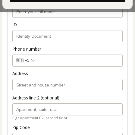
Your full name
ID
Phone number
🇺🇸
+1
Address
Address line 2 (optional)
E.g.: Apartment B2, second floor.
Zip Code