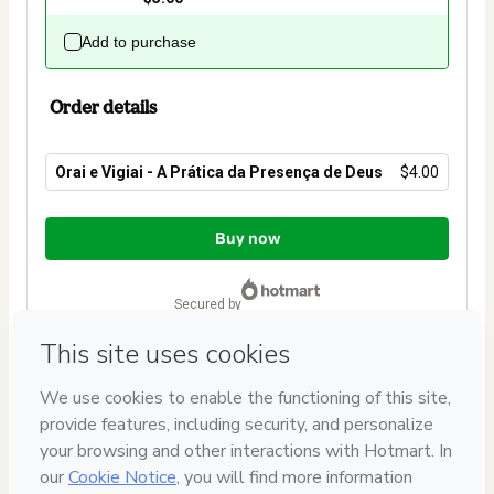
Add to purchase
Order details
Orai e Vigiai - A Prática da Presença de Deus
$4.00
Total
of
Buy now
$4.00
secured by
Have questions about the product? Please contact
Can't complete this purchase? Please visit our Help Center
If you need to submit a request to our support team, please
provide the code below:
CKTID-V91060922Yj19l4nev1-1786104673068-5135