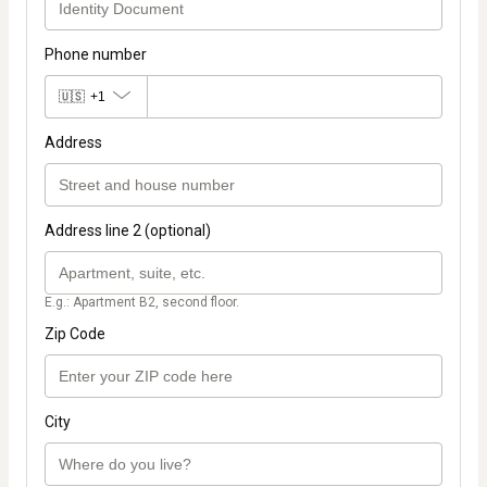
Phone number
🇺🇸
+1
Address
Address line 2 (optional)
E.g.: Apartment B2, second floor.
Zip Code
City