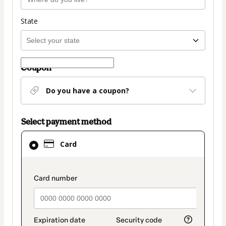
State
Coupon
Do you have a coupon?
Select payment method
Card
Card
selected
as
payment
payment_data.section_title_v2
method