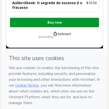
Aulão+Ebook: O segredo do sucesso é o
$10.00
fracasso
Total
Buy now
of
$10.00
secured by
Have questions about the product? Please contact
Can't complete this purchase? Please visit our Help Center
If you need to submit a request to our support team, please
provide the code below:
CKTID-V90088634R1-1786066917723-7809
Was your information autofill in?
Click here to learn more
.
By clicking 'Buy Now' I declare that I (i) understand that
Hotmart is processing this order on behalf of
TERAPIA
INTELIGENTE LTDA
and has no responsibility for the content
and/or control over it; (ii) agree to Hotmart’s
Terms of Use
,
Privacy Policy
and
other company policies
and (iii) am of legal