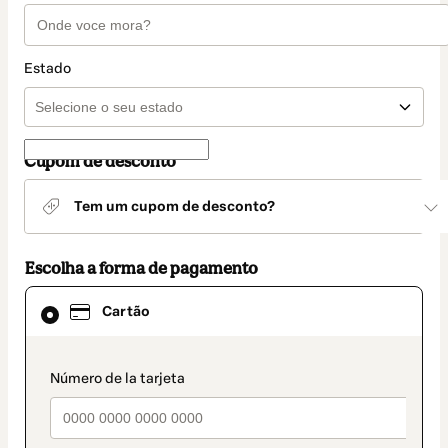
Estado
Cupom de desconto
Tem um cupom de desconto?
Escolha a forma de pagamento
Cartão
Cartão
selecionado
como
método
de
payment_data.section_title_v2
pagamento