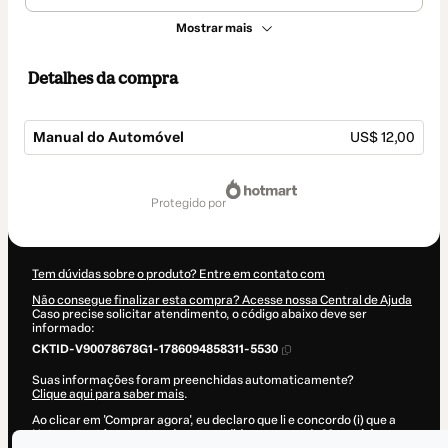
Mostrar mais
Detalhes da compra
Manual do Automóvel
US$ 12,00
Total
de
protegido por
US$ 12,00
Tem dúvidas sobre o produto? Entre em contato com
Não consegue finalizar esta compra? Acesse nossa Central de Ajuda
Caso precise solicitar atendimento, o código abaixo deve ser
informado:
CKTID-V90078678G1-1786094858311-5530
Suas informações foram preenchidas automaticamente?
Clique aqui para saber mais
.
Ao clicar em 'Comprar agora', eu declaro que li e concordo (i) que a
Hotmart está processando este pedido em nome de
Manual do