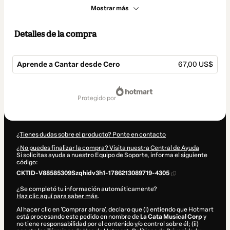
Mostrar más
Detalles de la compra
Aprende a Cantar desde Cero
67,00 US$
Total
de
protegido por
67,00 US$
¿Tienes dudas sobre el producto? Ponte en contacto
¿No puedes finalizar la compra? Visita nuestra Central de Ayuda
Si solicitas ayuda a nuestro Equipo de Soporte, informa el siguiente
código:
CKTID-V88585309Szqhidv3h1-1786213089719-4305
¿Se completó tu información automáticamente?
Haz clic aquí para saber más
.
Al hacer clic en 'Comprar ahora', declaro que (i) entiendo que Hotmart
está procesando este pedido en nombre de
La Cata Musical Corp
y
no tiene responsabilidad por el contenido y/o control sobre él; (ii)