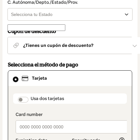
C. Autónoma/Depto./Estado/Prov.
Cupón de descuento
¿Tienes un cupón de descuento?
Selecciona el método de pago
El
Tarjeta
método
de
pago
seleccionado
payment_data.section_title_v2
Usa dos tarjetas
es
Tarjeta