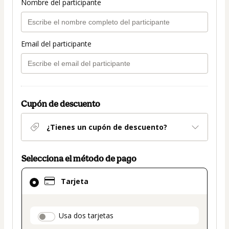
Nombre del participante
Email del participante
Cupón de descuento
¿Tienes un cupón de descuento?
Selecciona el método de pago
El
Tarjeta
método
de
pago
payment_data.section_title_v2
Usa dos tarjetas
seleccionado