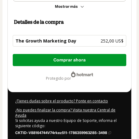
Mostrar más
Detalles de la compra
The Growth Marketing Day
252,00 US$
Total
Comprar ahora
de
252,00 US$
protegido por
¿Tienes dudas sobre el producto? Ponte en contacto
¿No puedes finalizar la compra? Visita nuestra Central de
Ayuda
Si solicitas ayuda a nuestro Equipo de Soporte, informa el
siguiente código:
CKTID-V88164744V74rkez511-1786359963285-3498