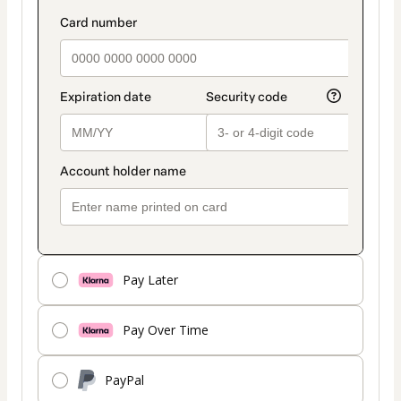
es
Tarjeta
Pay Later
Pay Over Time
PayPal