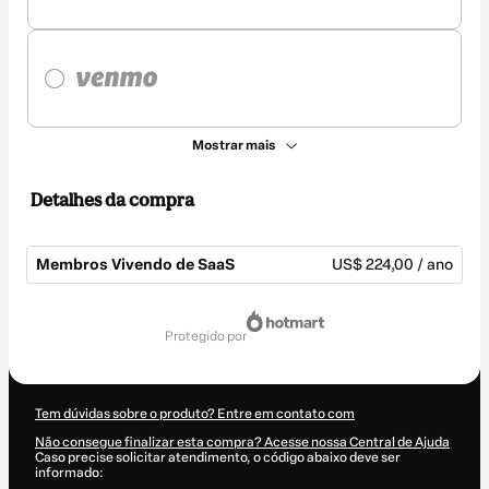
Mostrar mais
Detalhes da compra
Membros Vivendo de SaaS
US$ 224,00 / ano
Total
de
protegido por
US$ 224,00
Tem dúvidas sobre o produto? Entre em contato com
Não consegue finalizar esta compra? Acesse nossa Central de Ajuda
Caso precise solicitar atendimento, o código abaixo deve ser
informado: