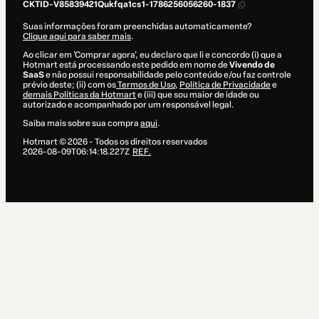
CKTID-V85839421Qukfqa1cs1-1786256056260-1837
Suas informações foram preenchidas automaticamente?
Clique aqui para saber mais
.
Ao clicar em 'Comprar agora', eu declaro que li e concordo (i) que a
Hotmart está processando este pedido em nome de
Vivendo de
SaaS
e não possui responsabilidade pelo conteúdo e/ou faz controle
prévio deste; (ii) com os
Termos de Uso
,
Política de Privacidade
e
demais Políticas da Hotmart
e (iii) que sou maior de idade ou
autorizado e acompanhado por um responsável legal.
Saiba mais sobre sua compra
aqui
.
Hotmart ©
2026
- Todos os direitos reservados
2026-08-09T06:14:18.227Z
REF.