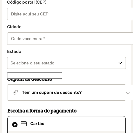
Código postal (CEP)
Cidade
Estado
Cupom de desconto
Tem um cupom de desconto?
Escolha a forma de pagamento
Cartão
Cartão
selecionado
como