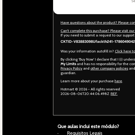
Have questions about the product? Please co
Can't complete this purchase? Please visit ou
If you need to submit a request to our suppor
CKTID-V83883098Ufackth241-1786049042
Was your information autofill in?
Click here t
By clicking 'Buy Now' I declare that I (i) unde
My Limits
and has no responsibility for the cont
Privacy Policy
and
other company policies
and 
guardian.
Learn more about your purchase
here
.
Hotmart ©
2026
- All rights reserved
2026-08-06T20:44:06.498Z
REF.
Que aulas inclui este módulo?
·       Requisitos Legais