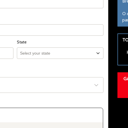
Br
O 
pa
TO
State
G