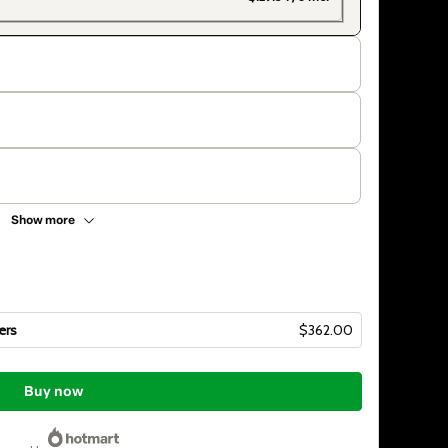
Show more
ers
$362.00
Buy now