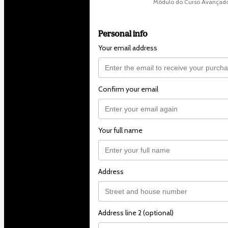
Módulo do Curso Avançado 
Personal info
Your email address
Confirm your email
Your full name
Address
Address line 2 (optional)