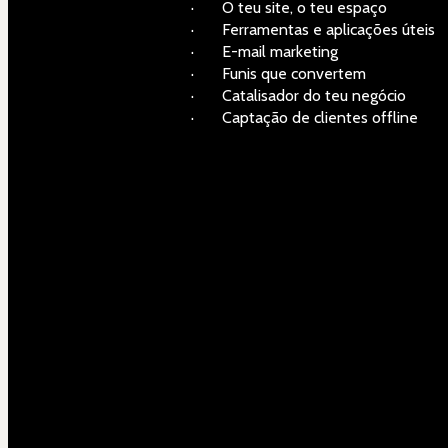
·       O teu site, o teu espaço
·       Ferramentas e aplicações úteis
·       E-mail marketing
·       Funis que convertem
·       Catalisador do teu negócio
·       Captação de clientes offline