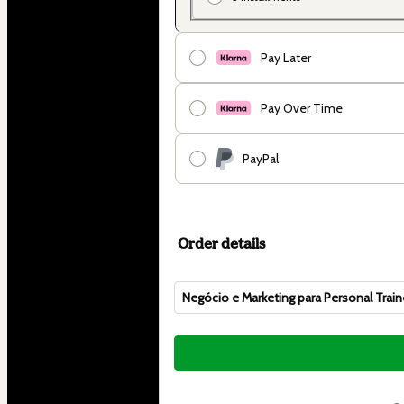
Pay Later
Pay Over Time
PayPal
Order details
Negócio e Marketing para Personal Train
Total
of
$362.00