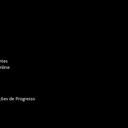
entes
Online
ições de Progresso