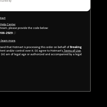
secured by
ntact
r Help Center
t team, please provide the code below:
106-2929
o learn more
.
rstand that Hotmart is processing this order on behalf of
Breaking
ent and/or control over it; (ii) agree to Hotmart’s
Terms of Use
,
(iii) am of legal age or authorized and accompanied by a legal