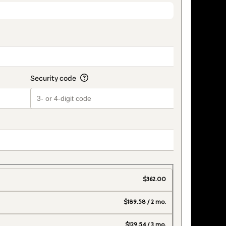
title_v2
$362.00
$189.58 / 2 mo.
$129.54 / 3 mo.