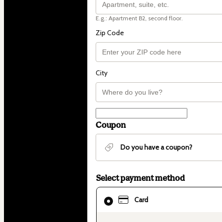
E.g.: Apartment B2, second floor.
Zip Code
City
Coupon
Do you have a coupon?
Select payment method
Card
Card
selected
as
payment