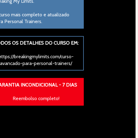
eaking My Limits.
curso mais completo e atualizado 
ra Personal Trainers.
DOS OS DETALHES DO CURSO EM:
https://breakingmylimits.com/curso-
avancado-para-personal-trainers/
ARANTIA INCONDICIONAL - 7 DIAS
Reembolso completo!