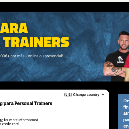
🇺🇸
Change country
De
g para Personal Trainers
fi
at
par
ere
for more information)
 credit card
en