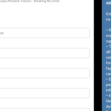
para Personal Trainers - Breaking My Limits
e/o
Est
na
- 
P
ma
sup
- 
T
dif
ve
fo
fa
car
- 
E
per
in
- 
E
Ne
Av