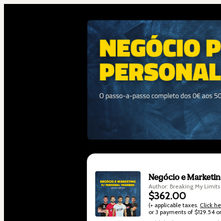
Negócio e Marketin
Author: Breaking My Limits
$362.00
(+ applicable taxes.
Click h
or 3 payments of $129.54 on