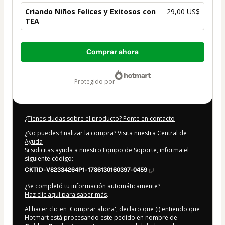
Criando Niños Felices y Exitosos con
29,00 US$
TEA
Total
Comprar ahora
de
29,00 US$
protegido por
¿Tienes dudas sobre el producto? Ponte en contacto
¿No puedes finalizar la compra? Visita nuestra Central de
Ayuda
Si solicitas ayuda a nuestro Equipo de Soporte, informa el
siguiente código:
CKTID-V82334264P1-1786130160397-0459
¿Se completó tu información automáticamente?
Haz clic aquí para saber más
.
Al hacer clic en 'Comprar ahora', declaro que (i) entiendo que
Hotmart está procesando este pedido en nombre de