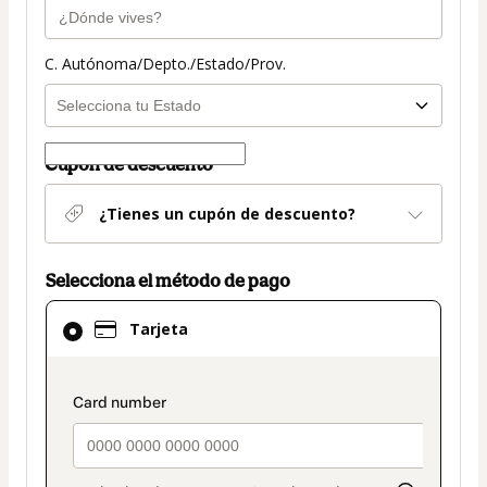
C. Autónoma/Depto./Estado/Prov.
Cupón de descuento
¿Tienes un cupón de descuento?
Selecciona el método de pago
El
Tarjeta
método
de
pago
payment_data.section_title_v2
seleccionado
es
Tarjeta