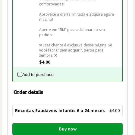
comprovadas! 

Aproveite a oferta limitada e adquira agora 
mesmo! 

Aperte em “SIM” para adicionar ao seu 
pedido.

❌ Essa chance é exclusiva dessa página. Se 
você fechar sem adquirir, perde para 
sempre. ❌
$4.00
Add to purchase
Order details
Receitas Saudáveis Infantis 6 a 24 meses
$4.00
Total
Buy now
of