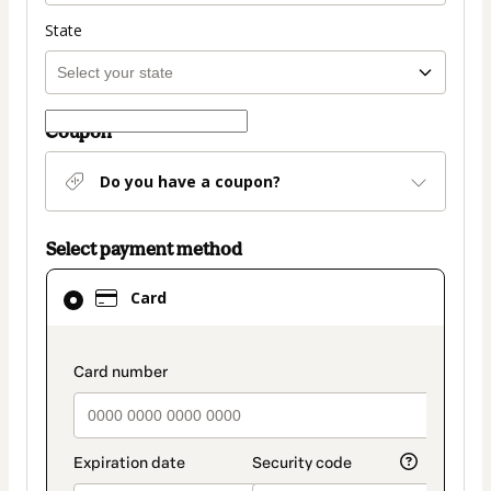
State
Coupon
Do you have a coupon?
Select payment method
Card
Card
selected
as
payment
payment_data.section_title_v2
method