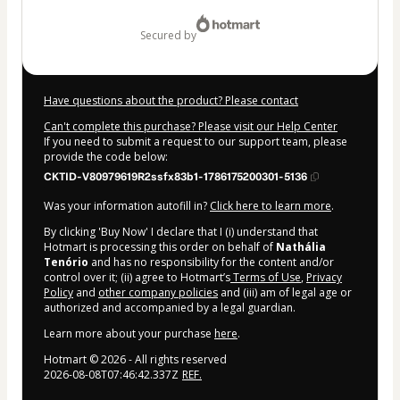
$4.00
secured by
Have questions about the product? Please contact
Can't complete this purchase? Please visit our Help Center
If you need to submit a request to our support team, please
provide the code below:
CKTID-V80979619R2ssfx83b1-1786175200301-5136
Was your information autofill in?
Click here to learn more
.
By clicking 'Buy Now' I declare that I (i) understand that
Hotmart is processing this order on behalf of
Nathália
Tenório
and has no responsibility for the content and/or
control over it; (ii) agree to Hotmart’s
Terms of Use
,
Privacy
Policy
and
other company policies
and (iii) am of legal age or
authorized and accompanied by a legal guardian.
Learn more about your purchase
here
.
Hotmart ©
2026
- All rights reserved
2026-08-08T07:46:42.337Z
REF.