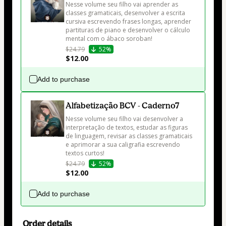
Nesse volume seu filho vai aprender as 
classes gramaticais, desenvolver a escrita 
cursiva escrevendo frases longas, aprender 
partituras de piano e desenvolver o cálculo 
mental com o ábaco soroban!
$24.79
52%
$12.00
Add to purchase
Alfabetização BCV - Caderno7
Nesse volume seu filho vai desenvolver a 
interpretação de textos, estudar as figuras 
de linguagem, revisar as classes gramaticais 
e aprimorar a sua caligrafia escrevendo 
textos curtos!
$24.79
52%
$12.00
Add to purchase
Order details