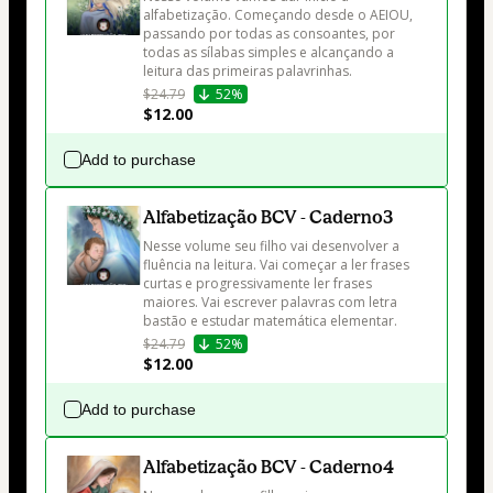
alfabetização. Começando desde o AEIOU, 
passando por todas as consoantes, por 
todas as sílabas simples e alcançando a 
leitura das primeiras palavrinhas.
$24.79
52%
$12.00
Add to purchase
Alfabetização BCV - Caderno3
Nesse volume seu filho vai desenvolver a 
fluência na leitura. Vai começar a ler frases 
curtas e progressivamente ler frases 
maiores. Vai escrever palavras com letra 
bastão e estudar matemática elementar.
$24.79
52%
$12.00
Add to purchase
Alfabetização BCV - Caderno4