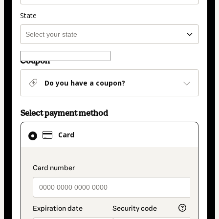
State
Coupon
Do you have a coupon?
Select payment method
Card
Card
selected
as
payment
payment_data.section_title_v2
method