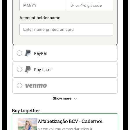
PayPal
Pay Later
Show more
Buy together
Alfabetização BCV - Caderno1
Nesse volume vamos dar início à 