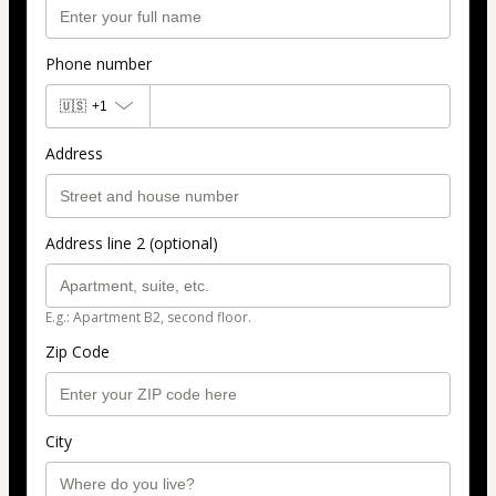
Phone number
🇺🇸
+1
Address
Address line 2 (optional)
E.g.: Apartment B2, second floor.
Zip Code
City