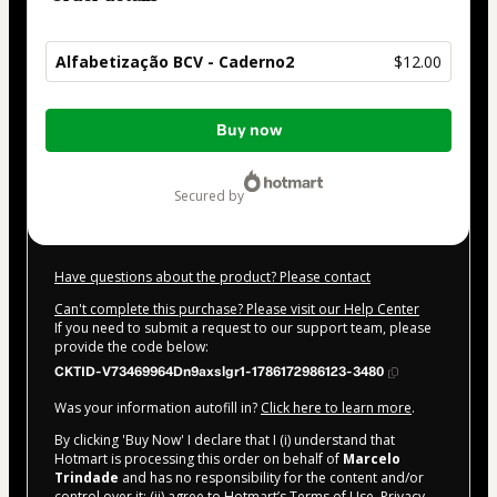
Alfabetização BCV - Caderno2
$12.00
Total
Buy now
of
$12.00
secured by
Have questions about the product? Please contact
Can't complete this purchase? Please visit our Help Center
If you need to submit a request to our support team, please
provide the code below:
CKTID-V73469964Dn9axslgr1-1786172986123-3480
Was your information autofill in?
Click here to learn more
.
By clicking 'Buy Now' I declare that I (i) understand that
Hotmart is processing this order on behalf of
Marcelo
Trindade
and has no responsibility for the content and/or
control over it; (ii) agree to Hotmart’s
Terms of Use
,
Privacy