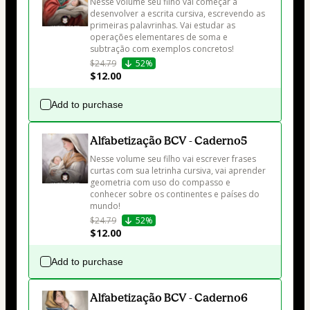
Nesse volume seu filho vai começar a  
desenvolver a escrita cursiva, escrevendo as 
primeiras palavrinhas. Vai estudar as 
operações elementares de soma e 
subtração com exemplos concretos!
$24.79
52%
$12.00
Add to purchase
Alfabetização BCV - Caderno5
Nesse volume seu filho vai escrever frases 
curtas com sua letrinha cursiva, vai aprender 
geometria com uso do compasso e 
conhecer sobre os continentes e países do 
mundo!
$24.79
52%
$12.00
Add to purchase
Alfabetização BCV - Caderno6