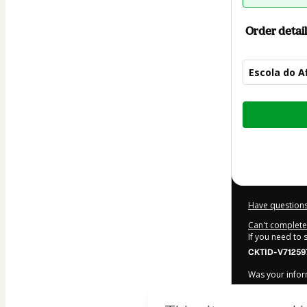
Order detail
Escola do Af
Total
of
$9.00
Have questions
Can't complete 
If you need to
CKTID-V71259
Was your inform
By clicking 'Bu
WebHoje Curs