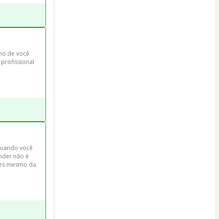
smo de você 
profissional 
 Quando você 
nder não é 
tes mesmo da 