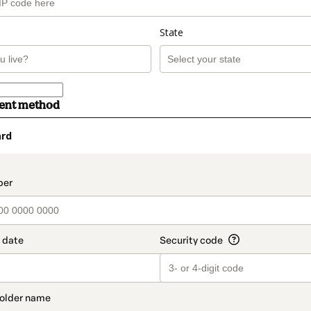
State
ment method
ard
t_data.section_title_v2