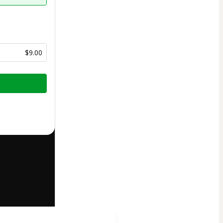
$9.00
half of
agree to