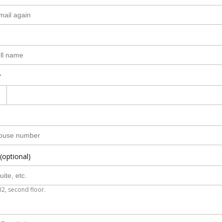
r
(optional)
B2, second floor.