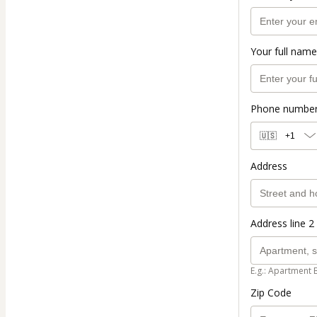
Your full name
Phone numbe
🇺🇸
+1
Address
Address line 2 
E.g.: Apartment 
Zip Code