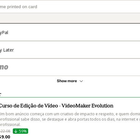
yPal
y Later
Show more
r
Curso de Edição de Vídeo - VideoMaker Evolution
Um bom anúncio começa com um criativo de impacto e respeito, e quem domin
profissional sabe disso, se destaque e abra portas todos os dias, na internet 
profissional.
$22.08
59%
$9.00