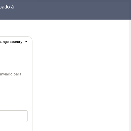
pado à
ange country
 enviado para