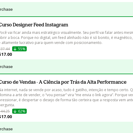
urchase
Curso Designer Feed Instagram
Você vai ficar ainda mais estratégico visualmente. Seu perfil vai falar antes me
abrir a boca. Porque no digital, um feed alinhado não é só bonito, é magnético, 
e altamente lucrativo para quem vende com posicionamento.
$37.44
55%
$17.00
urchase
Curso de Vendas - A Ciência por Trás da Alta Performance
Na internet, nada se vende por acaso, tudo é gatilho, intenção e tempo certo.
domina a arte de vender, o “vou pensar” vira “me envia o link agora”. Porque ve
pressionar, é despertar o desejo de forma tão certeira que a resposta vem an
pergunta.
$44.25
62%
$17.00
urchase