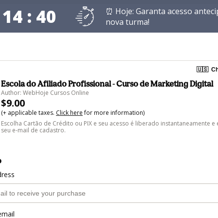
 14 : 39
⏰ Hoje: Garanta acesso anteci
nova turma!
🇺🇸
Ch
Escola do Afiliado Profissional - Curso de Marketing Digital
Author: WebHoje Cursos Online
$9.00
(+ applicable taxes.
Click here
for more information)
Escolha Cartão de Crédito ou PIX e seu acesso é liberado instantaneamente e
seu e-mail de cadastro.
o
dress
email