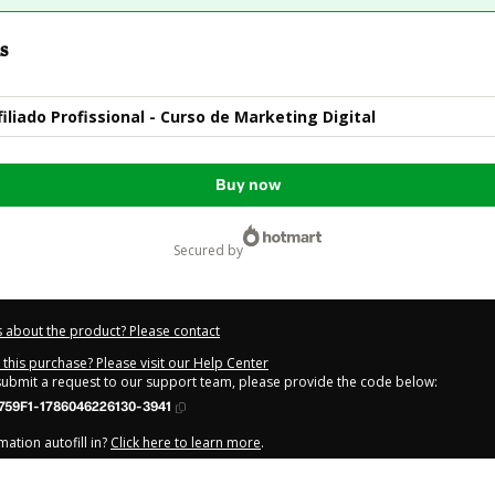
s
iliado Profissional - Curso de Marketing Digital
Buy now
secured by
 about the product? Please contact
this purchase? Please visit our Help Center
 submit a request to our support team, please provide the code below:
759F1-1786046226130-3941
ation autofill in?
Click here to learn more
.
y Now' I declare that I (i) understand that Hotmart is processing this order on be
os Online
and has no responsibility for the content and/or control over it; (ii) 