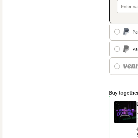
Pa
Pa
Buy togethe