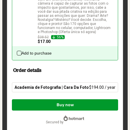
câmera é capaz de capturar as fotos com o 
impacto que gostaríamos, por isso, cabe a 
você dar sua pitada criativa na edição para 
passar as emoções que quer: Drama? Arte? 
Nostalgia? Mistério? Você decide. Escolha, 
clique e pronto! São 170 opções que 
funcionam no celular, computador, Lightroom 
e Photoshop (Oferta única só agora)
$38.52
56%
$17.00
Add to purchase
Order details
Academia de Fotografia | Cara Da Foto
$194.00 / year
Total
of
Buy now
$194.00
secured by