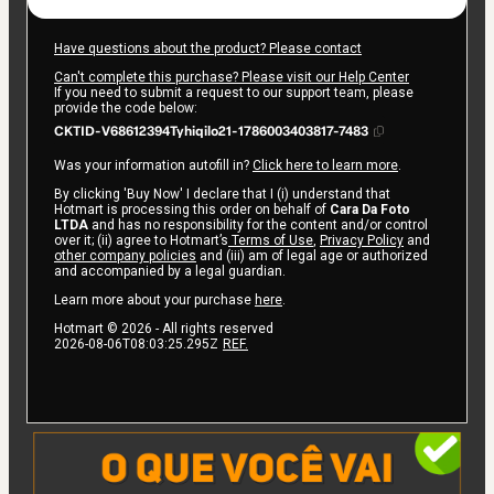
Have questions about the product? Please contact
Can't complete this purchase? Please visit our Help Center
If you need to submit a request to our support team, please
provide the code below:
CKTID-V68612394Tyhiqilo21-1786003403817-7483
Was your information autofill in?
Click here to learn more
.
By clicking 'Buy Now' I declare that I (i) understand that
Hotmart is processing this order on behalf of
Cara Da Foto
LTDA
and has no responsibility for the content and/or control
over it; (ii) agree to Hotmart’s
Terms of Use
,
Privacy Policy
and
other company policies
and (iii) am of legal age or authorized
and accompanied by a legal guardian.
Learn more about your purchase
here
.
Hotmart ©
2026
- All rights reserved
2026-08-06T08:03:25.295Z
REF.