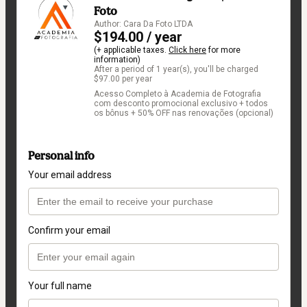
Foto
Author: Cara Da Foto LTDA
$194.00 / year
(+ applicable taxes.
Click here
for more
information)
After a period of 1 year(s), you'll be charged
$97.00 per year
Acesso Completo à Academia de Fotografia
com desconto promocional exclusivo + todos
os bônus + 50% OFF nas renovações (opcional)
Personal info
Your email address
Confirm your email
Your full name