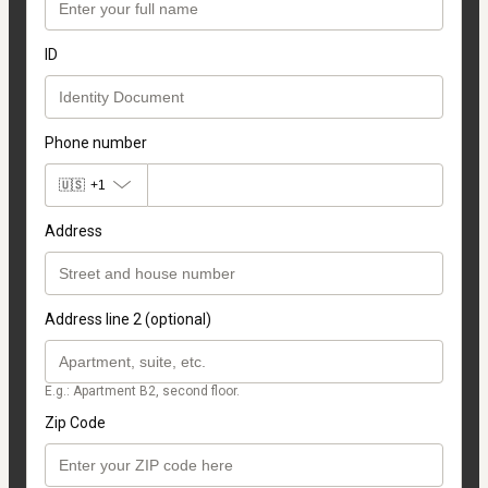
ID
Phone number
🇺🇸
+1
Address
Address line 2 (optional)
E.g.: Apartment B2, second floor.
Zip Code