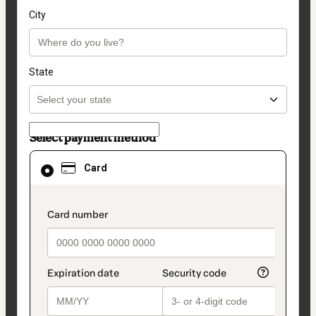
City
State
Select payment method
Card
Card
selected
as
payment
method
payment_data.section_title_v2