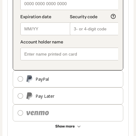
PayPal
Pay Later
Show more