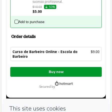
sucesso profissional.
$10.03
50%
$5.00
Add to purchase
Order details
Curso de Barbeiro Online - Escola do
$9.00
Barbeiro
Total
Buy now
of
$9.00
secured by
Have questions about the product? Please contact