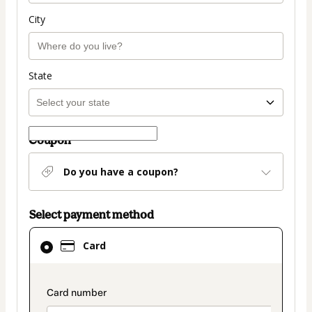
City
State
Coupon
Do you have a coupon?
Select payment method
Card
Card
selected
as
payment
payment_data.section_title_v2
method