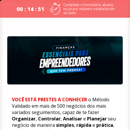
Complete o formulário abaixo
00 : 14 : 51
no prazo máximo estabelecido
ao lado.
VOCÊ ESTÁ PRESTES A CONHECER
 o Método 
Validado em mais de 500 negócios dos mais 
variados seguimentos, capaz de te fazer 
Organizar
, 
Controlar
, 
Analisar
 e 
Planejar
 seu 
negócio de maneira 
simples
, 
rápida
 e 
prática
, 