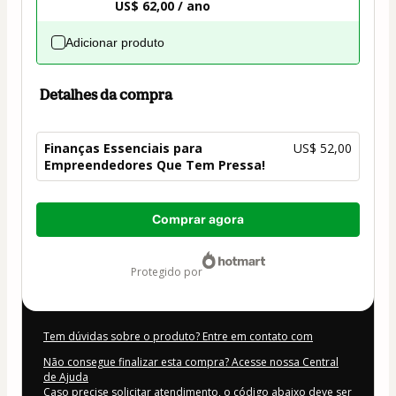
US$ 62,00 / ano
Adicionar produto
Detalhes da compra
Finanças Essenciais para
US$ 52,00
Empreendedores Que Tem Pressa!
Total
Comprar agora
de
US$ 52,00
protegido por
Tem dúvidas sobre o produto? Entre em contato com
Não consegue finalizar esta compra? Acesse nossa Central
de Ajuda
Caso precise solicitar atendimento, o código abaixo deve ser