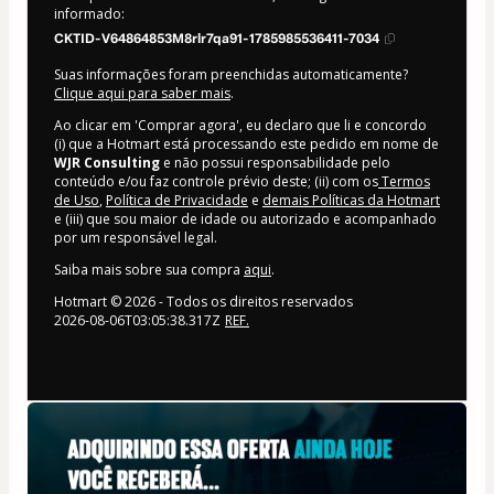
informado:
CKTID-V64864853M8rlr7qa91-1785985536411-7034
Suas informações foram preenchidas automaticamente?
Clique aqui para saber mais
.
Ao clicar em 'Comprar agora', eu declaro que li e concordo
(i) que a Hotmart está processando este pedido em nome de
WJR Consulting
e não possui responsabilidade pelo
conteúdo e/ou faz controle prévio deste; (ii) com os
Termos
de Uso
,
Política de Privacidade
e
demais Políticas da Hotmart
e (iii) que sou maior de idade ou autorizado e acompanhado
por um responsável legal.
Saiba mais sobre sua compra
aqui
.
Hotmart ©
2026
- Todos os direitos reservados
2026-08-06T03:05:38.317Z
REF.