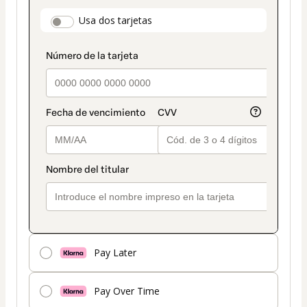
pago
payment_data.section_title_v2
Usa dos tarjetas
seleccionado
es
Tarjeta
Pay Later
Pay Over Time