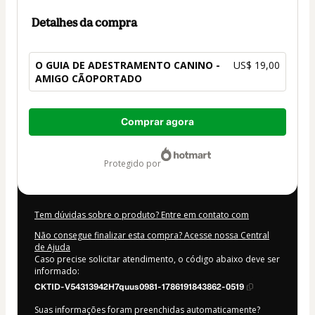
Detalhes da compra
O GUIA DE ADESTRAMENTO CANINO -
US$ 19,00
AMIGO CÃOPORTADO
Total
Comprar agora
de
US$ 19,00
protegido por
Tem dúvidas sobre o produto? Entre em contato com
Não consegue finalizar esta compra? Acesse nossa Central
de Ajuda
Caso precise solicitar atendimento, o código abaixo deve ser
informado:
CKTID-V54313942H7quus0981-1786191843862-0519
Suas informações foram preenchidas automaticamente?