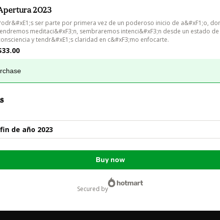
Apertura 2023
Podr&#xE1;s ser parte por primera vez de un poderoso inicio de a&#xF1;o, do
tendremos meditaci&#xF3;n, sembraremos intenci&#xF3;n desde un estado de 
consciencia y tendr&#xE1;s claridad en c&#xF3;mo enfocarte.
$33.00
urchase
s
fin de año 2023
Buy now
secured by