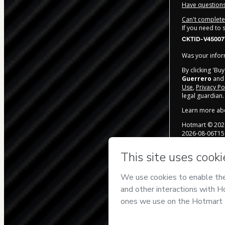
Have questions
Can't complete 
If you need to
CKTID-V45007
Was your inform
By clicking 'Bu
Guerrero
and 
Use
,
Privacy Po
legal guardian.
Learn more ab
Hotmart ©
202
2026-08-06T15
P
Your info