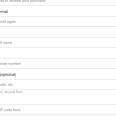
email
(optional)
B2, second floor.