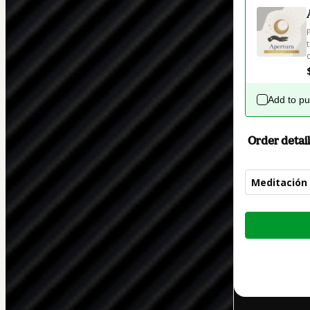
Add to p
Order detail
Meditación 
Total
of
$33.00