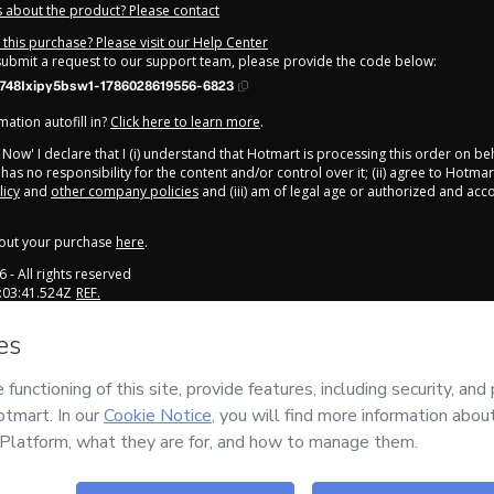
 about the product? Please contact
this purchase? Please visit our Help Center
 submit a request to our support team, please provide the code below:
748Ixipy5bsw1-1786028619556-6823
ation autofill in?
Click here to learn more
.
y Now' I declare that I (i) understand that Hotmart is processing this order on be
has no responsibility for the content and/or control over it; (ii) agree to Hotmar
licy
and
other company policies
and (iii) am of legal age or authorized and ac
out your purchase
here
.
6
- All rights reserved
:03:41.524Z
REF.
rivacy
Safe purchase
Delivery vi
rmation is 100%
Secure and authenticated
Access to produc