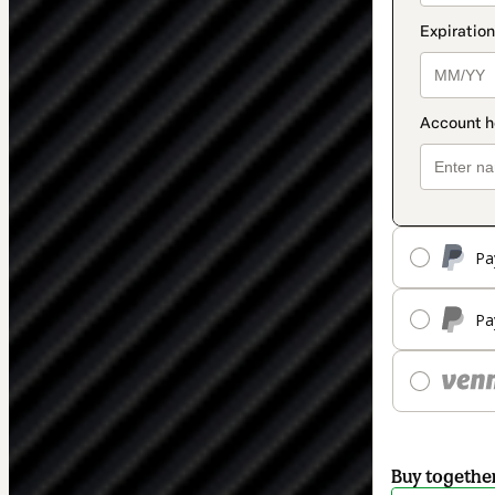
Pa
Pa
Buy togethe