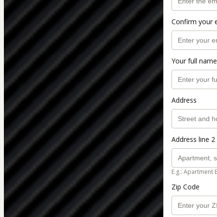
Confirm your 
Your full name
Address
Address line 2 
E.g.: Apartment 
Zip Code