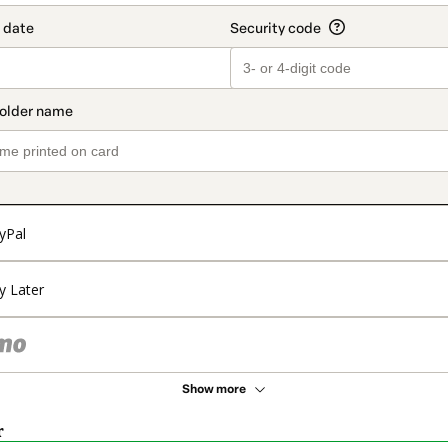
yPal
y Later
Show more
r