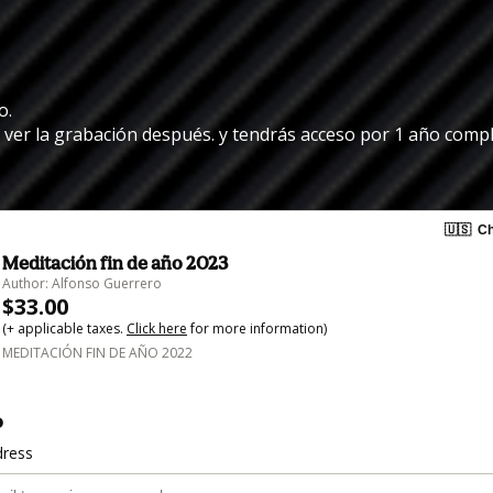
o.
s ver la grabación después. y tendrás acceso por 1 año compl
🇺🇸
Ch
Meditación fin de año 2023
Author: Alfonso Guerrero
$33.00
(+ applicable taxes.
Click here
for more information)
MEDITACIÓN FIN DE AÑO 2022
o
dress