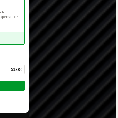
nde 
apertura de 
$33.00