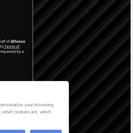
half of
Alfonso
t’s
Terms of
companied by a
a E-mail
t delivered