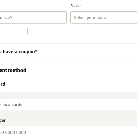
State
u have a coupon?
ment method
ard
t_data.section_title_v2
e two cards