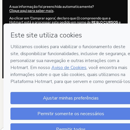
A sua informação foi preenchida automaticamente?
Clique aqui para saber mais
.
Ao clicar em 'Comprar agora', declaro que (i) compreendo que a
Hotmart está a processar este pedido em nome de
RE&LO CURSOS
e
não tem qualquer responsabilidade pelo conteúdo e/ou controlo
prévio do mesmo; (ii) concordo com os
Termos de Utilização
,
Política
de Privacidade
e
restantes Políticas da Hotmart
e (iii) que sou maior
de idade ou autorizado e acompanhado por um responsável legal.
Saiba mais sobre a sua compra
aqui
.
Hotmart ©
2026
- Todos os direitos reservados
2026-08-07T08:49:39.312Z
REF.