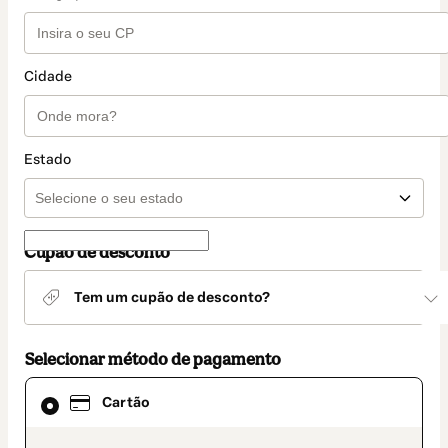
Cidade
Estado
Cupão de desconto
Tem um cupão de desconto?
Selecionar método de pagamento
Cartão
Cartão
selecionado
como
método