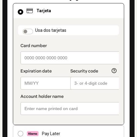
El
Tarjeta
método
de
pago
seleccionado
payment_data.section_title_v2
Usa dos tarjetas
es
Tarjeta
Pay Later