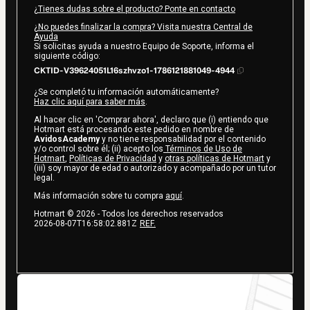
¿Tienes dudas sobre el producto? Ponte en contacto
¿No puedes finalizar la compra? Visita nuestra Central de
Ayuda
Si solicitas ayuda a nuestro Equipo de Soporte, informa el
siguiente código:
CKTID-V39624051L16szhvzo1-1786121881049-4944
¿Se completó tu información automáticamente?
Haz clic aquí para saber más
.
Al hacer clic en 'Comprar ahora', declaro que (i) entiendo que
Hotmart está procesando este pedido en nombre de
AvidosAcademy
y no tiene responsabilidad por el contenido
y/o control sobre él; (ii) acepto los
Términos de Uso de
Hotmart
,
Políticas de Privacidad
y
otras políticas de Hotmart
y
(iii) soy mayor de edad o autorizado y acompañado por un tutor
legal.
Más información sobre tu compra
aquí
.
Hotmart ©
2026
- Todos los derechos reservados
2026-08-07T16:58:02.881Z
REF.