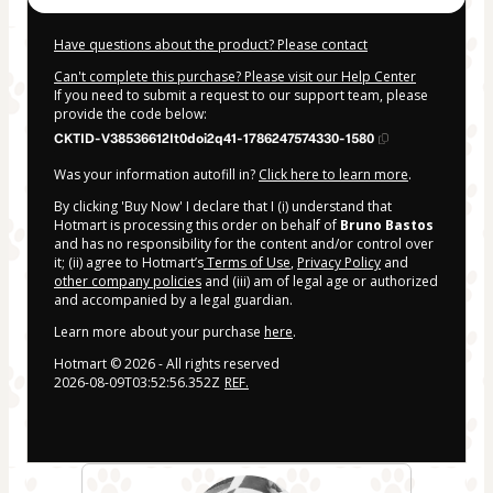
Have questions about the product? Please contact
Can't complete this purchase? Please visit our Help Center
If you need to submit a request to our support team, please
provide the code below:
CKTID-V38536612It0doi2q41-1786247574330-1580
Was your information autofill in?
Click here to learn more
.
By clicking 'Buy Now' I declare that I (i) understand that
Hotmart is processing this order on behalf of
Bruno Bastos
and has no responsibility for the content and/or control over
it; (ii) agree to Hotmart’s
Terms of Use
,
Privacy Policy
and
other company policies
and (iii) am of legal age or authorized
and accompanied by a legal guardian.
Learn more about your purchase
here
.
Hotmart ©
2026
- All rights reserved
2026-08-09T03:52:56.352Z
REF.