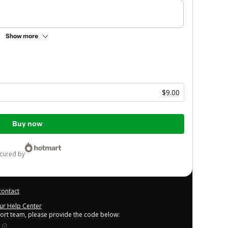
Show more
$9.00
Buy now
ecured by
contact
our Help Center
port team, please provide the code below: