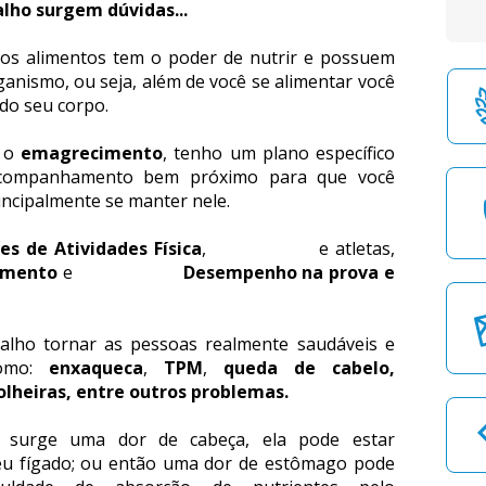
lho surgem dúvidas...
 os alimentos tem o poder de nutrir e possuem 
anismo, ou seja, além de você se alimentar você 
do seu corpo.
 o 
emagrecimento
, tenho um plano específico 
companhamento bem próximo para que você 
rincipalmente se manter nele.
es de Atividades Física
,                 e atletas, 
imento
 e                      
Desempenho na prova e 
lho tornar as pessoas realmente saudáveis e 
como: 
enxaqueca
, 
TPM
, 
queda de cabelo, 
olheiras, entre outros problemas.
 surge uma dor de cabeça, ela pode estar 
u fígado; ou então uma dor de estômago pode 