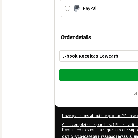
PayPal
Order details
E-book Receitas Lowcarb
Total
of
$9.00
s
Have questions about the product? Please 
Can't complete this purchase? Please visit 
If you need to submit a request to our sup
CKTID-V30402920R1-1786080410788-3459