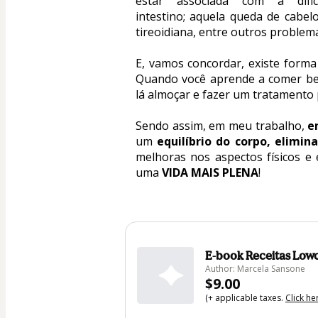
estar associada com a difi
intestino; aquela queda de cabe
tireoidiana, entre outros problem
E, vamos concordar, existe forma
Quando você aprende a comer bem
lá almoçar e fazer um tratamento p
Sendo assim, em meu trabalho, 
e
um 
equilíbrio do corpo, elimin
melhoras nos aspectos físicos e
uma 
VIDA MAIS PLENA
! 
E-book Receitas Low
Author: Marcela Sansone
$9.00
(+ applicable taxes.
Click he