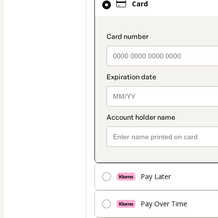
Card
selected
as
payment
payment_data.secti
method
Pay Later
Pay Over Time