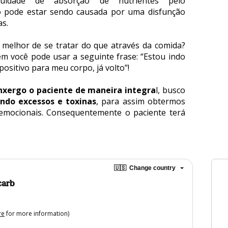
culdade de absorção de nutrientes pelo 
lo pode estar sendo causada por uma disfunção 
as.
 melhor de se tratar do que através da comida? 
 você pode usar a seguinte frase: “Estou indo 
ositivo para meu corpo, já volto”!
nxergo o paciente de maneira integra
l, busco 
ando excessos e toxinas
, para assim obtermos 
 emocionais. Consequentemente o paciente terá 
🇺🇸
Change country
carb
re
for more information)