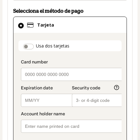
Selecciona el método de pago
El
Tarjeta
método
de
pago
payment_data.section_title_v2
Usa dos tarjetas
seleccionado
es
Tarjeta