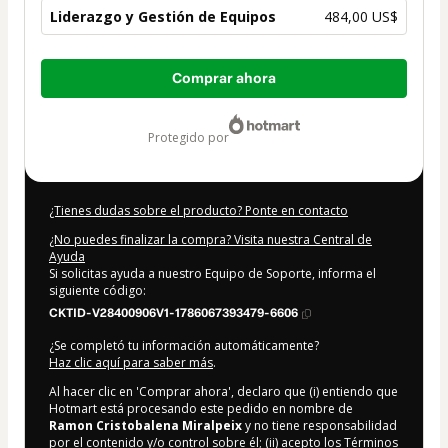
Liderazgo y Gestión de Equipos
484,00 US$
Total
Comprar ahora
de
484,00 US$
protegido por
¿Tienes dudas sobre el producto? Ponte en contacto
¿No puedes finalizar la compra? Visita nuestra Central de
Ayuda
Si solicitas ayuda a nuestro Equipo de Soporte, informa el
siguiente código:
CKTID-V28400906V1-1786067393479-6606
¿Se completó tu información automáticamente?
Haz clic aquí para saber más
.
Al hacer clic en 'Comprar ahora', declaro que (i) entiendo que
Hotmart está procesando este pedido en nombre de
Ramon Cristobalena Miralpeix
y no tiene responsabilidad
por el contenido y/o control sobre él; (ii) acepto los
Términos