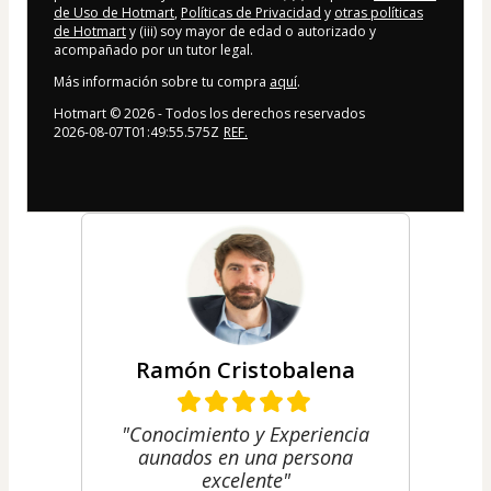
de Uso de Hotmart
,
Políticas de Privacidad
y
otras políticas
de Hotmart
y (iii) soy mayor de edad o autorizado y
acompañado por un tutor legal.
Más información sobre tu compra
aquí
.
Hotmart ©
2026
- Todos los derechos reservados
2026-08-07T01:49:55.575Z
REF.
Ramón Cristobalena
"Conocimiento y Experiencia
aunados en una persona
excelente"