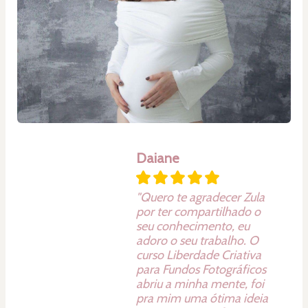
Daiane
"Quero te agradecer Zula
por ter compartilhado o
seu conhecimento, eu
adoro o seu trabalho. O
curso Liberdade Criativa
para Fundos Fotográficos
abriu a minha mente, foi
pra mim uma ótima ideia