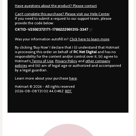
Have questions about the product? Please contact
Can't complete this purchase? Please visit our Help Center
If you need to submit a request to our support team, please
provide the code below:
CKTID-V25923721T1-1786222961315-3347
Was your information autofill in?
Click here to learn more
.
By clicking 'Buy Now' I declare that I (i) understand that Hotmart
is processing this order on behalf of
RC Net Digital
and has no
responsibility for the content and/or control over it; (ii) agree to
Hotmart’s
Terms of Use
,
Privacy Policy
and
other company
policies
and (iii) am of legal age or authorized and accompanied
by a legal guardian.
Learn more about your purchase
here
.
Hotmart ©
2026
- All rights reserved
2026-08-08T21:02:44.048Z
REF.