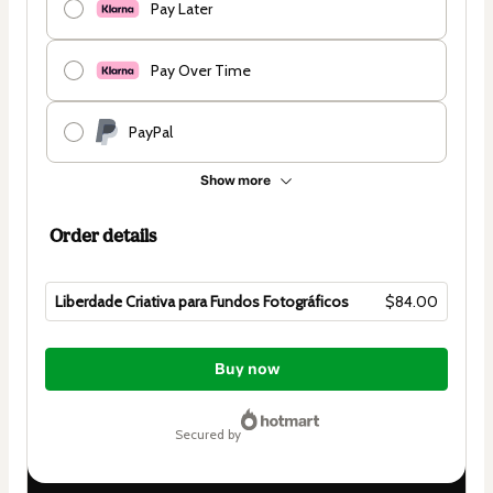
Pay Later
Pay Over Time
PayPal
Show more
Order details
Liberdade Criativa para Fundos Fotográficos
$84.00
Total
of
Buy now
$84.00
secured by