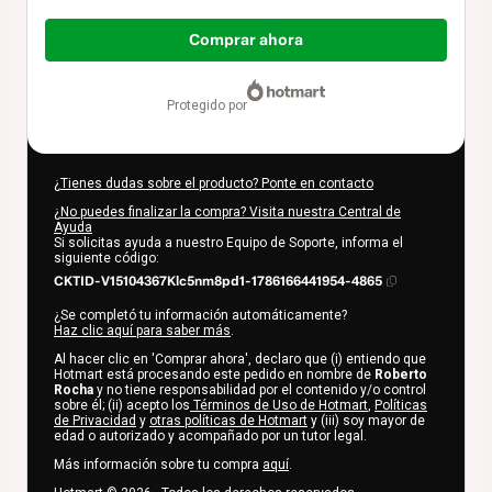
Total
de
Comprar ahora
62,00 US$
protegido por
¿Tienes dudas sobre el producto? Ponte en contacto
¿No puedes finalizar la compra? Visita nuestra Central de
Ayuda
Si solicitas ayuda a nuestro Equipo de Soporte, informa el
siguiente código:
CKTID-V15104367Klc5nm8pd1-1786166441954-4865
¿Se completó tu información automáticamente?
Haz clic aquí para saber más
.
Al hacer clic en 'Comprar ahora', declaro que (i) entiendo que
Hotmart está procesando este pedido en nombre de
Roberto
Rocha
y no tiene responsabilidad por el contenido y/o control
sobre él; (ii) acepto los
Términos de Uso de Hotmart
,
Políticas
de Privacidad
y
otras políticas de Hotmart
y (iii) soy mayor de
edad o autorizado y acompañado por un tutor legal.
Más información sobre tu compra
aquí
.