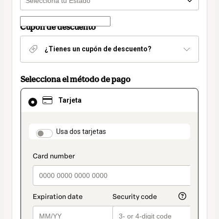
Cupón de descuento
¿Tienes un cupón de descuento?
Selecciona el método de pago
El
Tarjeta
método
de
pago
seleccionado
payment_data.section_title_v2
Usa dos tarjetas
es
Tarjeta