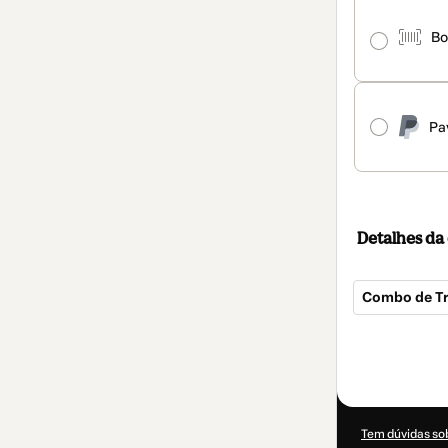
Bo
Pa
Detalhes d
Combo de Tr
Total
de
R$ 196,56
Tem dúvidas so