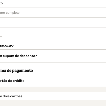
to
esconto
m cupom de desconto?
orma de pagamento
rtão de crédito
t_data.section_title_v2
r dois cartões