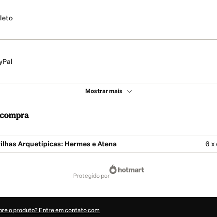
leto
yPal
Mostrar mais
a compra
ilhas Arquetípicas: Hermes e Atena
6 x
protegido por
bre o produto? Entre em contato com