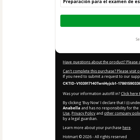
Preparación para el examen de e
Total
of
$97.00
s
Have questions about the product? Please 
Can't complete this purchase? Please visit 
If you need to submit a request to our sup
CKTID-V103917140Twnl4yjcb1-1786159033
Was your information autofill in?
Click here
By clicking 'Buy Now' I declare that I (i) un
Anabella
and has no responsibility for the 
Use
,
Privacy Policy
and
other company poli
by a legal guardian.
Learn more about your purchase
here
.
Hotmart ©
2026
- All rights reserved