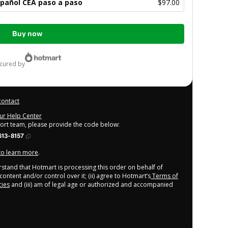
spañol CEA paso a paso
$97.00
Buy now
ecured by
contact
our Help Center
port team, please provide the code below:
613-8157
 to learn more
.
derstand that Hotmart is processing this order on behalf of
content and/or control over it; (ii) agree to Hotmart’s
Terms of
cies
and (iii) am of legal age or authorized and accompanied