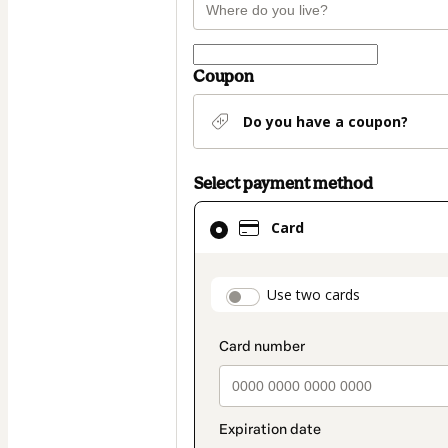
Coupon
Do you have a coupon?
Select payment method
Card
Card
selected
as
payment
payment_data.secti
Use two cards
method