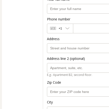
Phone number
🇺🇸
+1
Address
Address line 2 (optional)
E.g.: Apartment B2, second floor.
Zip Code
City