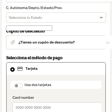
C. Autónoma/Depto./Estado/Prov.
Cupón de descuento
¿Tienes un cupón de descuento?
Selecciona el método de pago
El
Tarjeta
método
de
pago
seleccionado
payment_data.section_title_v2
Usa dos tarjetas
es
Tarjeta