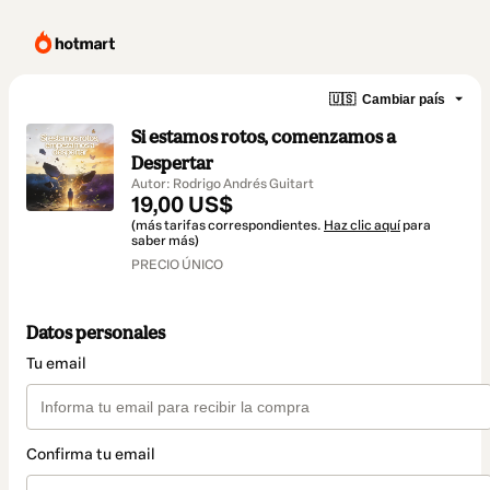
🇺🇸
Cambiar país
Si estamos rotos, comenzamos a
Despertar
Autor: Rodrigo Andrés Guitart
19,00 US$
(más tarifas correspondientes.
Haz clic aquí
para
saber más)
PRECIO ÚNICO
Datos personales
Tu email
Confirma tu email