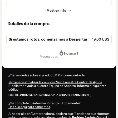
Mostrar más
Detalles de la compra
Si estamos rotos, comenzamos a Despertar
19,00 US$
Total
de
protegido por
19,00 US$
¿Tienes dudas sobre el producto? Ponte en contacto
¿No puedes finalizar la compra? Visita nuestra Central de Ayuda
Si solicitas ayuda a nuestro Equipo de Soporte, informa el siguiente
código:
CKTID-V103764551Bv8x6oene1-1786278365907-3661
¿Se completó tu información automáticamente?
Haz clic aquí para saber más
.
Al hacer clic en 'Comprar ahora', declaro que (i) entiendo que Hotmart
está procesando este pedido en nombre de
Rodrigo Andrés Guitart
y