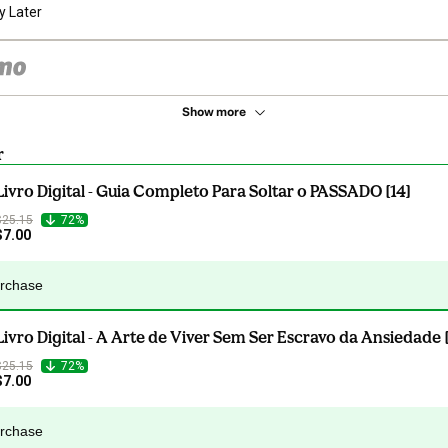
y Later
Show more
r
Livro Digital - Guia Completo Para Soltar o PASSADO [14]
$25.15
72%
$7.00
urchase
Livro Digital - A Arte de Viver Sem Ser Escravo da Ansiedade 
$25.15
72%
$7.00
urchase