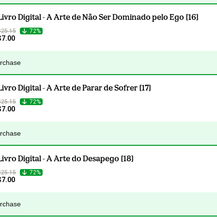
Livro Digital - A Arte de Não Ser Dominado pelo Ego [16]
$25.15
72%
$7.00
urchase
Livro Digital - A Arte de Parar de Sofrer [17]
$25.15
72%
$7.00
urchase
Livro Digital - A Arte do Desapego [18]
$25.15
72%
$7.00
urchase