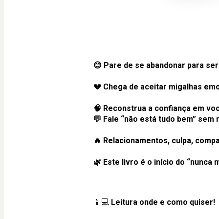
😊 Pare de se abandonar para ser
💔 Chega de aceitar migalhas emo
🧠 Reconstrua a confiança em você
💬 Fale “não está tudo bem” sem
🔥 Relacionamentos, culpa, compa
🌿 Este livro é o início do “nunca
📱💻 
Leitura onde e como quiser!