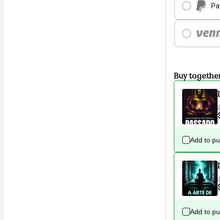
Pa
Buy togethe
Add to p
Add to p