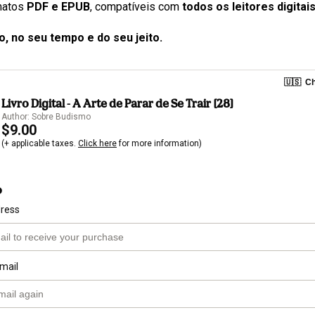
matos 
PDF e EPUB
, compatíveis com 
todos os leitores digitai
, no seu tempo e do seu jeito.
🇺🇸
Ch
Livro Digital - A Arte de Parar de Se Trair [28]
Author: Sobre Budismo
$9.00
(+ applicable taxes.
Click here
for more information)
o
dress
mail