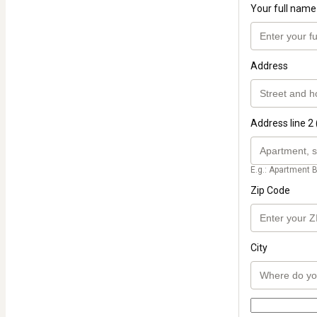
Your full name
Address
Address line 2 
E.g.: Apartment B
Zip Code
City