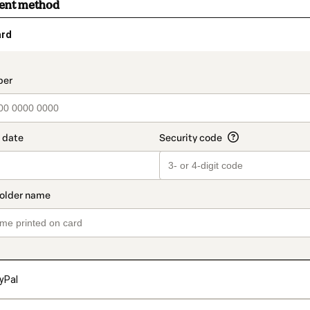
ment method
ard
t_data.section_title_v2
yPal