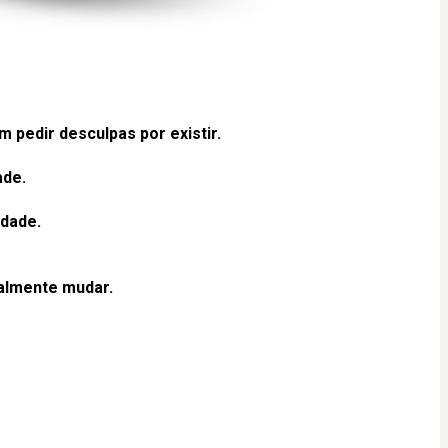
pedir desculpas por existir.
ade.
rdade.
nalmente mudar.