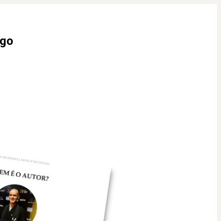
igo
3 people bought this
product in the last week.