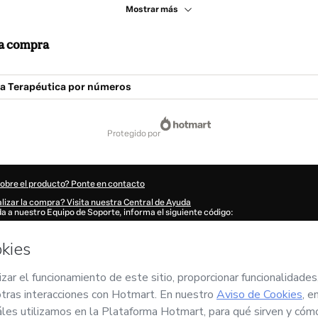
Mostrar más
 la compra
ra Terapéutica por números
protegido por
sobre el producto? Ponte en contacto
lizar la compra? Visita nuestra Central de Ayuda
uda a nuestro Equipo de Soporte, informa el siguiente código:
976R1-1786081101435-5837
tu información automáticamente?
Haz clic aquí para saber más
.
n 'Comprar ahora', declaro que (i) entiendo que Hotmart está procesando este pe
no tiene responsabilidad por el contenido y/o control sobre él; (ii) acepto los
Términ
icas de Privacidad
y
otras políticas de Hotmart
y (iii) soy mayor de edad o autoriza
 un tutor legal.
n sobre tu compra
aquí
.