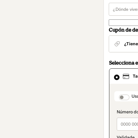
Cupón de de
¿Tiene
Selecciona 
El
Ta
método
de
pago
seleccionad
paymen
Usa
es
Tarjeta