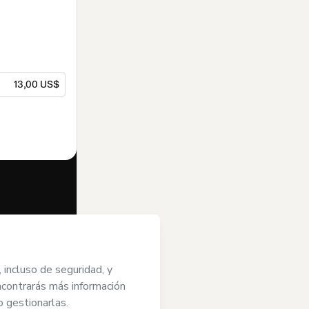
13,00 US$
dido en nombre
os de Uso de
do y