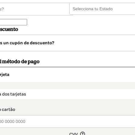
scuento
s un cupón de descuento?
el método de pago
rjeta
o
t_data.section_title_v2
 dos tarjetas