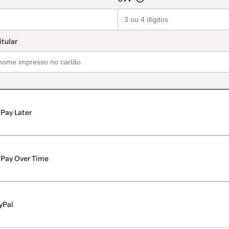
Pay Later
Pay Over Time
yPal