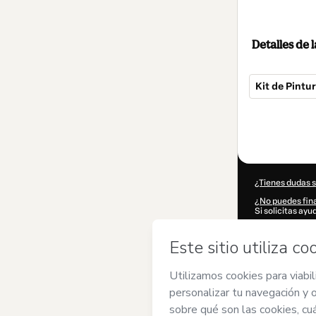
Detalles de
Kit de Pintu
Total
de
13,00 US$
¿Tienes dudas 
¿No puedes fina
Si solicitas ay
CKTID-V102127
¿Se completó 
Al hacer clic e
de
Free Mind
y 
Hotmart
,
Polít
acompañado por
Más informació