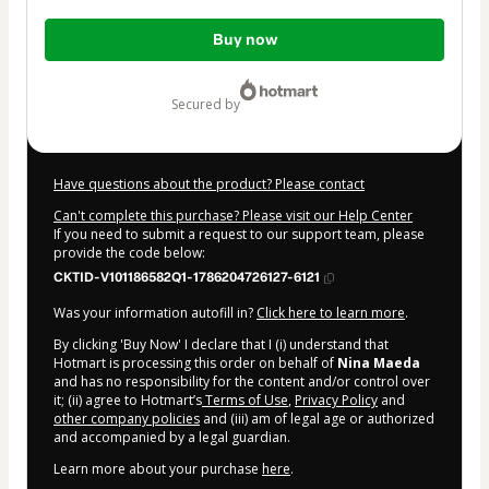
Total
Buy now
of
$10.00
secured by
Have questions about the product? Please contact
Can't complete this purchase? Please visit our Help Center
If you need to submit a request to our support team, please
provide the code below:
CKTID-V101186582Q1-1786204726127-6121
Was your information autofill in?
Click here to learn more
.
By clicking 'Buy Now' I declare that I (i) understand that
Hotmart is processing this order on behalf of
Nina Maeda
and has no responsibility for the content and/or control over
it; (ii) agree to Hotmart’s
Terms of Use
,
Privacy Policy
and
other company policies
and (iii) am of legal age or authorized
and accompanied by a legal guardian.
Learn more about your purchase
here
.