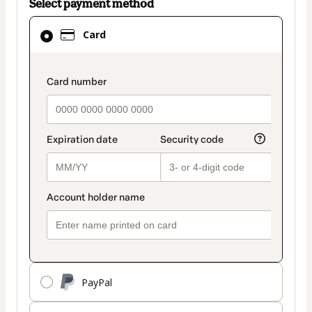
Select payment method
Card
Card
selected
as
payment
payment_data.section_title_v2
method
PayPal