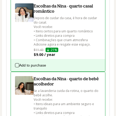
Escolhas da Nina - quarto casal
romântico
Depois de cuidar da casa, é hora de cuidar 
do casal.

Você recebe:

• Itens certos para um quarto romântico

• Links diretos para compra

• Combinações que criam atmosfera

Adicione agora e resgate esse espaço.
$11.43
21%
$9.00 / year
Add to purchase
Escolhas da Nina - quarto de bebê
acolhedor
Se a lavanderia cuida da rotina, o quarto do 
bebê acolhe.

Você recebe:

• Itens ideais para um ambiente seguro e 
tranquilo

• Links diretos para compra
