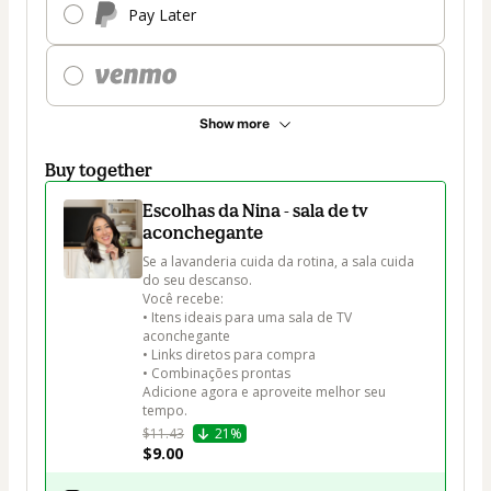
Pay Later
Show more
Buy together
Escolhas da Nina - sala de tv
aconchegante
Se a lavanderia cuida da rotina, a sala cuida 
do seu descanso.

Você recebe:

• Itens ideais para uma sala de TV 
aconchegante

• Links diretos para compra

• Combinações prontas

Adicione agora e aproveite melhor seu 
tempo.
$11.43
21%
$9.00