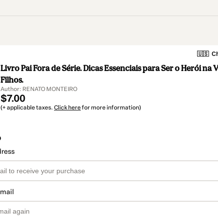
🇺🇸
Ch
Livro Pai Fora de Série. Dicas Essenciais para Ser o Herói na 
Filhos.
Author: RENATO MONTEIRO
$7.00
(+ applicable taxes.
Click here
for more information)
o
dress
email