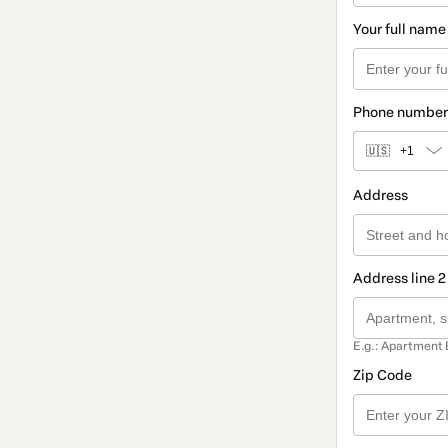
Your full name
Phone number
🇺🇸
+1
Address
Address line 2
E.g.: Apartment 
Zip Code