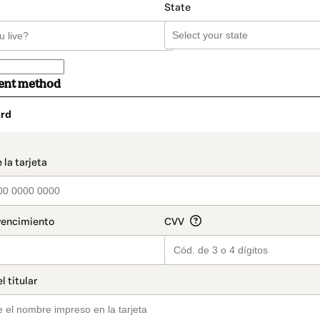
State
ent method
rd
t_data.section_title_v2