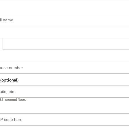
 (optional)
B2, second floor.