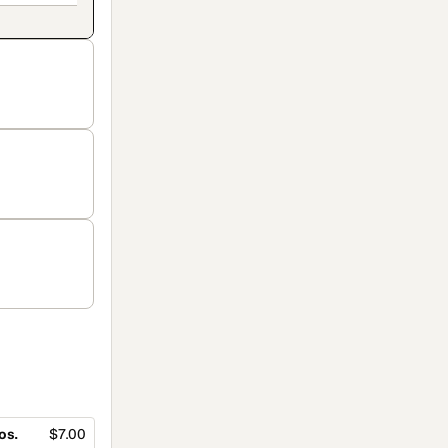
os.
$7.00