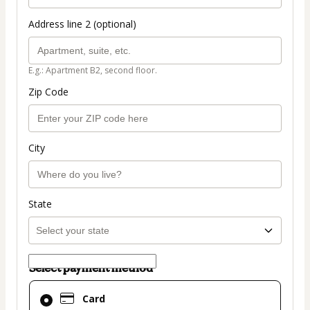
Address line 2 (optional)
E.g.: Apartment B2, second floor.
Zip Code
City
State
Select payment method
Card
Card
selected