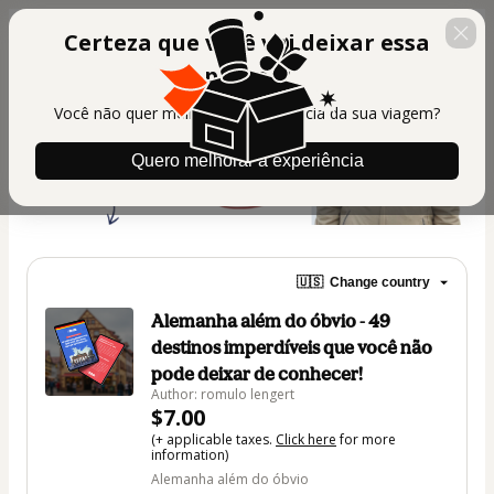
Certeza que você vai deixar essa
passar?
Você não quer melhorar a experiência da sua viagem?
Quero melhorar a experiência
🇺🇸
Change country
Alemanha além do óbvio - 49
destinos imperdíveis que você não
pode deixar de conhecer!
Author: romulo lengert
$7.00
(+ applicable taxes.
Click here
for more
information)
Alemanha além do óbvio