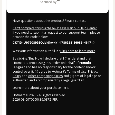
secured by
Have questions about the product? Please contact
Can't complete this purchase? Please visit our Help Center
If you need to submit a request to our support team, please
provide the code below:
CKTID-U97908926Qvbidhwxk1-1786258136985-4647
Was your information autofill in?
Click here to learn more
.
By clicking 'Buy Now' I declare that I (i) understand that
Hotmart is processing this order on behalf of
romulo
lengert
and has no responsibility for the content and/or
control over it; (ii) agree to Hotmart’s
Terms of Use
,
Privacy
Policy
and
other company policies
and (iii) am of legal age or
authorized and accompanied by a legal guardian.
Learn more about your purchase
here
.
Hotmart ©
2026
- All rights reserved
2026-08-09T06:50:39.087Z
REF.